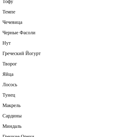
Тофу
Темпе
Чечевица
Черные Фасоли
Нут
Греческий Йогурт
Творог
Яйца
Лосось
Тунец
Макрель
Сардины
Миндаль
Грецкие Орехи