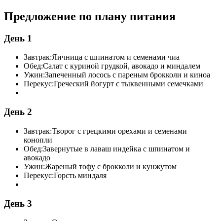
Предложение по плану питания
День 1
Завтрак:
Яичница с шпинатом и семенами чиа
Обед:
Салат с куриной грудкой, авокадо и миндалем
Ужин:
Запеченный лосось с пареным брокколи и киноа
Перекус:
Греческий йогурт с тыквенными семечками
День 2
Завтрак:
Творог с грецкими орехами и семенами
конопли
Обед:
Завернутые в лаваш индейка с шпинатом и
авокадо
Ужин:
Жареный тофу с брокколи и кунжутом
Перекус:
Горсть миндаля
День 3