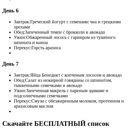
День 6
Завтрак:
Греческий йогурт с семенами чиа и грецкими
орехами
Обед:
Запеченный темпе с брокколи и авокадо
Ужин:
Обжаренный лосось с гарниром из тушеного
шпината и киноа
Перекус:
Горсть арахиса
День 7
Завтрак:
Яйца Бенедикт с копченым лососем и авокадо
Обед:
Салат из нежирной говядины со шпинатом,
тыквенными семечками и авокадо
Ужин:
Запеченная макрель с пареным эдамаме и
подсолнечными семечками
Перекус:
Смузи с обезжиренным молоком, протеином и
арахисовым маслом
Скачайте БЕСПЛАТНЫЙ список