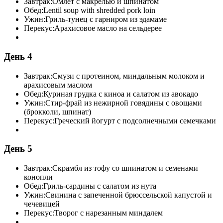
Завтрак:
Омлет с макрелью и шпинатом
Обед:
Lentil soup with shredded pork loin
Ужин:
Гриль-тунец с гарниром из эдамаме
Перекус:
Арахисовое масло на сельдерее
День 4
Завтрак:
Смузи с протеином, миндальным молоком и
арахисовым маслом
Обед:
Куриная грудка с киноа и салатом из авокадо
Ужин:
Стир-фрай из нежирной говядины с овощами
(брокколи, шпинат)
Перекус:
Греческий йогурт с подсолнечными семечками
День 5
Завтрак:
Скрамбл из тофу со шпинатом и семенами
конопли
Обед:
Гриль-сардины с салатом из нута
Ужин:
Свинина с запеченной брюссельской капустой и
чечевицей
Перекус:
Творог с нарезанным миндалем