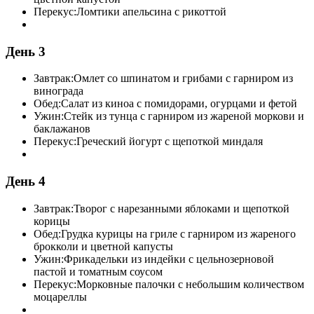
Перекус:
Ломтики апельсина с рикоттой
День 3
Завтрак:
Омлет со шпинатом и грибами с гарниром из
винограда
Обед:
Салат из киноа с помидорами, огурцами и фетой
Ужин:
Стейк из тунца с гарниром из жареной моркови и
баклажанов
Перекус:
Греческий йогурт с щепоткой миндаля
День 4
Завтрак:
Творог с нарезанными яблоками и щепоткой
корицы
Обед:
Грудка курицы на гриле с гарниром из жареного
брокколи и цветной капусты
Ужин:
Фрикадельки из индейки с цельнозерновой
пастой и томатным соусом
Перекус:
Морковные палочки с небольшим количеством
моцареллы