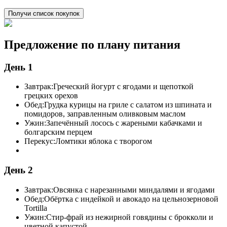
Получи список покупок
Предложение по плану питания
День 1
Завтрак:
Греческий йогурт с ягодами и щепоткой
грецких орехов
Обед:
Грудка курицы на гриле с салатом из шпината и
помидоров, заправленным оливковым маслом
Ужин:
Запечённый лосось с жареными кабачками и
болгарским перцем
Перекус:
Ломтики яблока с творогом
День 2
Завтрак:
Овсянка с нарезанными миндалями и ягодами
Обед:
Обёртка с индейкой и авокадо на цельнозерновой
Tortilla
Ужин:
Стир-фрай из нежирной говядины с брокколи и
цветной капустой