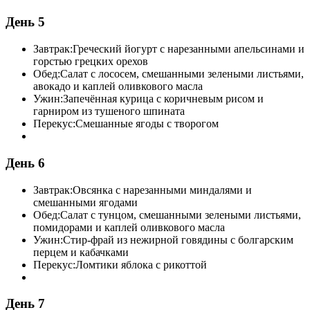
День 5
Завтрак:
Греческий йогурт с нарезанными апельсинами и
горстью грецких орехов
Обед:
Салат с лососем, смешанными зелеными листьями,
авокадо и каплей оливкового масла
Ужин:
Запечённая курица с коричневым рисом и
гарниром из тушеного шпината
Перекус:
Смешанные ягоды с творогом
День 6
Завтрак:
Овсянка с нарезанными миндалями и
смешанными ягодами
Обед:
Салат с тунцом, смешанными зелеными листьями,
помидорами и каплей оливкового масла
Ужин:
Стир-фрай из нежирной говядины с болгарским
перцем и кабачками
Перекус:
Ломтики яблока с рикоттой
День 7