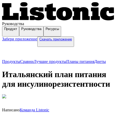
Руководства
Продукт
Руководства
Ресурсы
Забери приложение
Скачать приложение
Продукты
Сравни
Лучшие продукты
Планы питания
Диеты
Итальянский план питания
для инсулинорезистентности
Написано
Команда Listonic