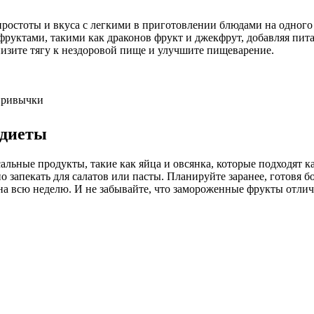
ростоты и вкуса с легкими в приготовлении блюдами на одного
уктами, такими как драконов фрукт и джекфрут, добавляя питат
низите тягу к нездоровой пище и улучшите пищеварение.
 привычки
 диеты
альные продукты, такие как яйца и овсянка, которые подходят ка
о запекать для салатов или пасты. Планируйте заранее, готовя
на всю неделю. И не забывайте, что замороженные фрукты отличн