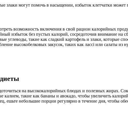
ые злаки могут помочь в насыщении, избыток клетчатки может
отреть возможность включения в свой рацион калорийных продук
ийный избыток без пустых калорий, сосредоточив внимание на сб
овые углеводы, такие как сладкий картофель и злаки, которые сп
ление высокобелковых закусок, таких как лассі или салаты из н
 диеты
редоточиться на высококалорийных блюдах и полезных жирах. Сокр
е калием, такие как бананы и авокадо, чтобы увеличить калори
ц, ешьте небольшие порции регулярно в течение дня, чтобы обе