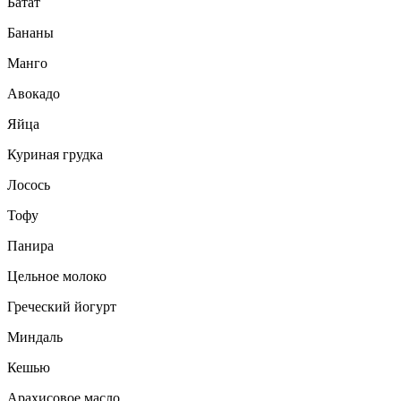
Батат
Бананы
Манго
Авокадо
Яйца
Куриная грудка
Лосось
Тофу
Панира
Цельное молоко
Греческий йогурт
Миндаль
Кешью
Арахисовое масло