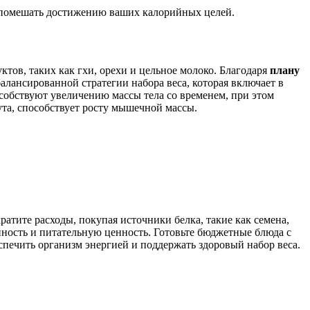
 помешать достижению ваших калорийных целей.
тов, таких как гхи, орехи и цельное молоко. Благодаря
плану
алансированной стратегии набора веса, которая включает в
особствуют увеличению массы тела со временем, при этом
ута, способствует росту мышечной массы.
атите расходы, покупая источники белка, такие как семена,
йность и питательную ценность. Готовьте бюджетные блюда с
спечить организм энергией и поддержать здоровый набор веса.