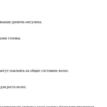
овышая уровень инсулина.
кожи головы.
огут повлиять на общее состояние волос.
ля роста волос.
поддерживает здоровье кожи головы благодаря продуктам,