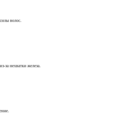
силы волос.
з-за нехватки железа.
ение.