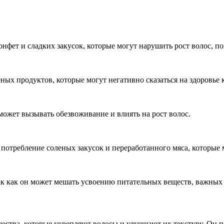
онфет и сладких закусок, которые могут нарушить рост волос, п
ных продуктов, которые могут негативно сказаться на здоровье 
может вызывать обезвоживание и влиять на рост волос.
отребление соленых закусок и переработанного мяса, которые м
к как он может мешать усвоению питательных веществ, важных д
щества, которые укрепляют волосы и улучшают их текстуру. Он 