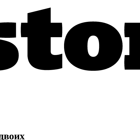
 двоих