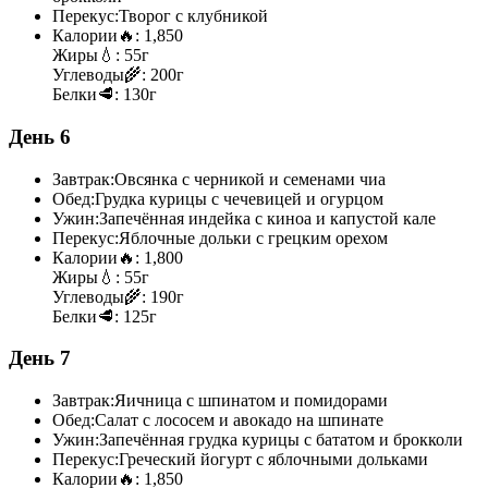
Перекус:
Творог с клубникой
Калории
🔥:
1,850
Жиры
💧:
55г
Углеводы
🌾:
200г
Белки
🥩:
130г
День 6
Завтрак:
Овсянка с черникой и семенами чиа
Обед:
Грудка курицы с чечевицей и огурцом
Ужин:
Запечённая индейка с киноа и капустой кале
Перекус:
Яблочные дольки с грецким орехом
Калории
🔥:
1,800
Жиры
💧:
55г
Углеводы
🌾:
190г
Белки
🥩:
125г
День 7
Завтрак:
Яичница с шпинатом и помидорами
Обед:
Салат с лососем и авокадо на шпинате
Ужин:
Запечённая грудка курицы с бататом и брокколи
Перекус:
Греческий йогурт с яблочными дольками
Калории
🔥:
1,850