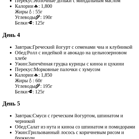
Перекус:
Яблочные дольки с миндальным маслом
Калории
🔥:
1,800
Жиры
💧:
55г
Углеводы
🌾:
190г
Белки
🥩:
125г
День 4
Завтрак:
Греческий йогурт с семенами чиа и клубникой
Обед:
Ролл с индейкой и авокадо на цельнозерновом
хлебе
Ужин:
Запечённая грудка курицы с киноа и цукини
Перекус:
Морковные палочки с хумусом
Калории
🔥:
1,850
Жиры
💧:
60г
Углеводы
🌾:
195г
Белки
🥩:
125г
День 5
Завтрак:
Смуси с греческим йогуртом, шпинатом и
черникой
Обед:
Салат из нута и киноа со шпинатом и помидорами
Ужин:
Грильованный лосось с коричневым рисом и
брокколи