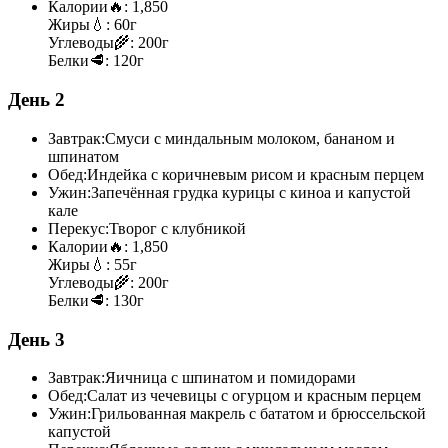
Калории
🔥:
1,850
Жиры
💧:
60г
Углеводы
🌾:
200г
Белки
🥩:
120г
День 2
Завтрак:
Смуси с миндальным молоком, бананом и
шпинатом
Обед:
Индейка с коричневым рисом и красным перцем
Ужин:
Запечённая грудка курицы с киноа и капустой
кале
Перекус:
Творог с клубникой
Калории
🔥:
1,850
Жиры
💧:
55г
Углеводы
🌾:
200г
Белки
🥩:
130г
День 3
Завтрак:
Яичница с шпинатом и помидорами
Обед:
Салат из чечевицы с огурцом и красным перцем
Ужин:
Грильованная макрель с бататом и брюссельской
капустой