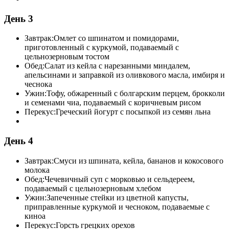
День 3
Завтрак:
Омлет со шпинатом и помидорами,
приготовленный с куркумой, подаваемый с
цельнозерновым тостом
Обед:
Салат из кейла с нарезанными миндалем,
апельсинами и заправкой из оливкового масла, имбиря и
чеснока
Ужин:
Тофу, обжаренный с болгарским перцем, брокколи
и семенами чиа, подаваемый с коричневым рисом
Перекус:
Греческий йогурт с посыпкой из семян льна
День 4
Завтрак:
Смуси из шпината, кейла, бананов и кокосового
молока
Обед:
Чечевичный суп с морковью и сельдереем,
подаваемый с цельнозерновым хлебом
Ужин:
Запеченные стейки из цветной капусты,
приправленные куркумой и чесноком, подаваемые с
киноа
Перекус:
Горсть грецких орехов