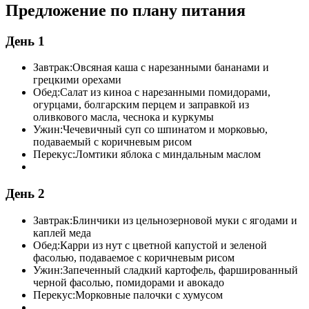
Предложение по плану питания
День 1
Завтрак:
Овсяная каша с нарезанными бананами и
грецкими орехами
Обед:
Салат из киноа с нарезанными помидорами,
огурцами, болгарским перцем и заправкой из
оливкового масла, чеснока и куркумы
Ужин:
Чечевичный суп со шпинатом и морковью,
подаваемый с коричневым рисом
Перекус:
Ломтики яблока с миндальным маслом
День 2
Завтрак:
Блинчики из цельнозерновой муки с ягодами и
каплей меда
Обед:
Карри из нут с цветной капустой и зеленой
фасолью, подаваемое с коричневым рисом
Ужин:
Запеченный сладкий картофель, фаршированный
черной фасолью, помидорами и авокадо
Перекус:
Морковные палочки с хумусом