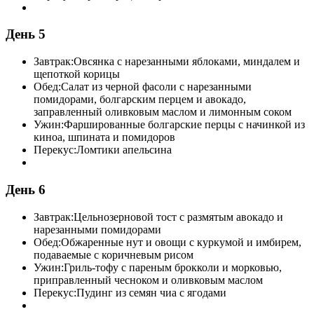
День 5
Завтрак:
Овсянка с нарезанными яблоками, миндалем и
щепоткой корицы
Обед:
Салат из черной фасоли с нарезанными
помидорами, болгарским перцем и авокадо,
заправленный оливковым маслом и лимонным соком
Ужин:
Фаршированные болгарские перцы с начинкой из
киноа, шпината и помидоров
Перекус:
Ломтики апельсина
День 6
Завтрак:
Цельнозерновой тост с размятым авокадо и
нарезанными помидорами
Обед:
Обжаренные нут и овощи с куркумой и имбирем,
подаваемые с коричневым рисом
Ужин:
Гриль-тофу с пареным брокколи и морковью,
приправленный чесноком и оливковым маслом
Перекус:
Пудинг из семян чиа с ягодами