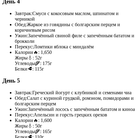
День 4
Завтрак:
Смуси с кокосовым маслом, шпинатом и
черникой
Обед:
Жаркое из говядины с болгарским перцем и
коричневым рисом
Ужин:
Запечённый свиной филе с запечённым бататом и
брокколи
Перекус:
Ломтики яблока с миндалём
Калории
🔥:
1,650
Жиры
💧:
52г
Углеводы
🌾:
175г
Белки
🥩:
115г
День 5
Завтрак:
Греческий йогурт с клубникой и семенами чиа
Обед:
Салат с куриной грудкой, ромэном, помидорами и
болгарским перцем
Ужин:
Запечённый лосось с запечённым бататом и киноа
Перекус:
Апельсин и горсть грецких орехов
Калории
🔥:
1,600
Жиры
💧:
50г
Углеводы
🌾:
165г
Белки
🥩:
110г