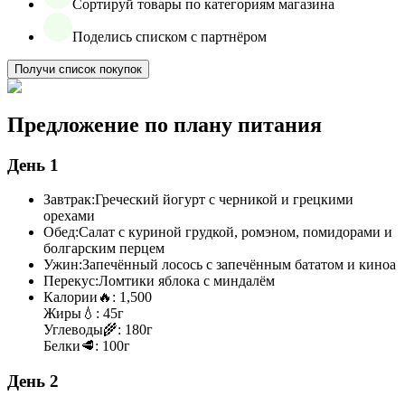
Сортируй товары по категориям магазина
Поделись списком с партнёром
Получи список покупок
Предложение по плану питания
День 1
Завтрак:
Греческий йогурт с черникой и грецкими
орехами
Обед:
Салат с куриной грудкой, ромэном, помидорами и
болгарским перцем
Ужин:
Запечённый лосось с запечённым бататом и киноа
Перекус:
Ломтики яблока с миндалём
Калории
🔥:
1,500
Жиры
💧:
45г
Углеводы
🌾:
180г
Белки
🥩:
100г
День 2