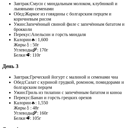
Завтрак:
Смуси с миндальным молоком, клубникой и
льняными семенами
Обед:
Жаркое из говядины с болгарским перцем и
коричневым рисом
Ужин:
Запечённый свиной филе с запечённым бататом и
брокколи
Перекус:
Апельсин и горсть миндаля
Калории
🔥:
1,600
Жиры
💧:
50г
Углеводы
🌾:
170г
Белки
🥩:
110г
День 3
Завтрак:
Греческий йогурт с малиной и семенами чиа
Обед:
Салат с куриной грудкой, ромэном, помидорами и
болгарским перцем
Ужин:
Гриль из тилапии с запечённым бататом и киноа
Перекус:
Банан и горсть грецких орехов
Калории
🔥:
1,550
Жиры
💧:
48г
Углеводы
🌾:
160г
Белки
🥩:
105г