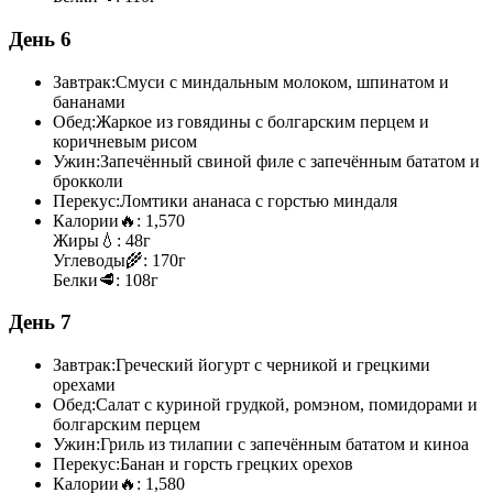
День 6
Завтрак:
Смуси с миндальным молоком, шпинатом и
бананами
Обед:
Жаркое из говядины с болгарским перцем и
коричневым рисом
Ужин:
Запечённый свиной филе с запечённым бататом и
брокколи
Перекус:
Ломтики ананаса с горстью миндаля
Калории
🔥:
1,570
Жиры
💧:
48г
Углеводы
🌾:
170г
Белки
🥩:
108г
День 7
Завтрак:
Греческий йогурт с черникой и грецкими
орехами
Обед:
Салат с куриной грудкой, ромэном, помидорами и
болгарским перцем
Ужин:
Гриль из тилапии с запечённым бататом и киноа
Перекус:
Банан и горсть грецких орехов
Калории
🔥:
1,580