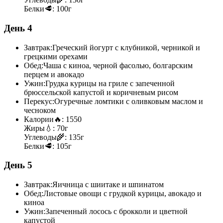
Белки
🥩:
100г
День 4
Завтрак:
Греческий йогурт с клубникой, черникой и
грецкими орехами
Обед:
Чаша с киноа, черной фасолью, болгарским
перцем и авокадо
Ужин:
Грудка курицы на гриле с запеченной
брюссельской капустой и коричневым рисом
Перекус:
Огуречные ломтики с оливковым маслом и
чесноком
Калории
🔥:
1550
Жиры
💧:
70г
Углеводы
🌾:
135г
Белки
🥩:
105г
День 5
Завтрак:
Яичница с шиитаке и шпинатом
Обед:
Листовые овощи с грудкой курицы, авокадо и
киноа
Ужин:
Запеченный лосось с брокколи и цветной
капустой