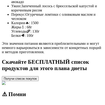
авокадо
Ужин:
Запеченный лосось с брюссельской капустой и
коричневым рисом
Перекус:
Огуречные ломтики с оливковым маслом и
чесноком
Калории
🔥:
1500
Жиры
💧:
68г
Углеводы
🌾:
130г
Белки
🥩:
100г
Эти значения питания являются приблизительными и могут
немного варьироваться в зависимости от конкретных порций
и методов приготовления.
Скачайте БЕСПЛАТНЫЙ список
продуктов для этого плана диеты
Получи список покупок
⚠️ Помни