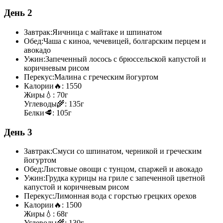
День 2
Завтрак:
Яичница с майтаке и шпинатом
Обед:
Чаша с киноа, чечевицей, болгарским перцем и
авокадо
Ужин:
Запеченный лосось с брюссельской капустой и
коричневым рисом
Перекус:
Малина с греческим йогуртом
Калории
🔥:
1550
Жиры
💧:
70г
Углеводы
🌾:
135г
Белки
🥩:
105г
День 3
Завтрак:
Смуси со шпинатом, черникой и греческим
йогуртом
Обед:
Листовые овощи с тунцом, спаржей и авокадо
Ужин:
Грудка курицы на гриле с запеченной цветной
капустой и коричневым рисом
Перекус:
Лимонная вода с горстью грецких орехов
Калории
🔥:
1500
Жиры
💧:
68г
Углеводы
🌾:
130г