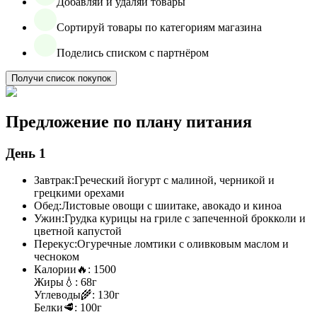
Добавляй и удаляй товары
Сортируй товары по категориям магазина
Поделись списком с партнёром
Получи список покупок
Предложение по плану питания
День 1
Завтрак:
Греческий йогурт с малиной, черникой и
грецкими орехами
Обед:
Листовые овощи с шиитаке, авокадо и киноа
Ужин:
Грудка курицы на гриле с запеченной брокколи и
цветной капустой
Перекус:
Огуречные ломтики с оливковым маслом и
чесноком
Калории
🔥:
1500
Жиры
💧:
68г
Углеводы
🌾:
130г
Белки
🥩:
100г