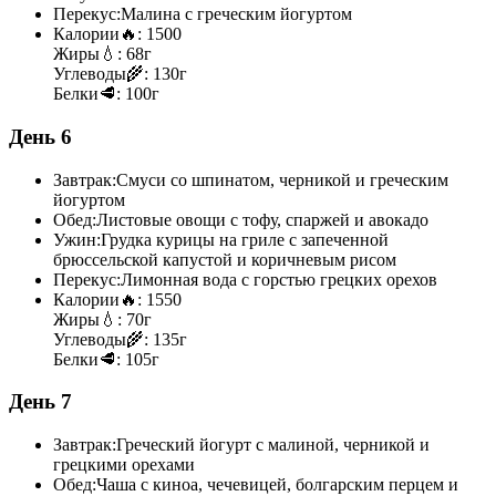
Перекус:
Малина с греческим йогуртом
Калории
🔥:
1500
Жиры
💧:
68г
Углеводы
🌾:
130г
Белки
🥩:
100г
День 6
Завтрак:
Смуси со шпинатом, черникой и греческим
йогуртом
Обед:
Листовые овощи с тофу, спаржей и авокадо
Ужин:
Грудка курицы на гриле с запеченной
брюссельской капустой и коричневым рисом
Перекус:
Лимонная вода с горстью грецких орехов
Калории
🔥:
1550
Жиры
💧:
70г
Углеводы
🌾:
135г
Белки
🥩:
105г
День 7
Завтрак:
Греческий йогурт с малиной, черникой и
грецкими орехами
Обед:
Чаша с киноа, чечевицей, болгарским перцем и