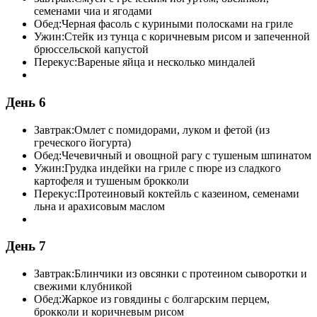
семенами чиа и ягодами
Обед:
Черная фасоль с куриными полосками на гриле
Ужин:
Стейк из тунца с коричневым рисом и запеченной
брюссельской капустой
Перекус:
Вареные яйца и несколько миндалей
День 6
Завтрак:
Омлет с помидорами, луком и фетой (из
греческого йогурта)
Обед:
Чечевичный и овощной рагу с тушеным шпинатом
Ужин:
Грудка индейки на гриле с пюре из сладкого
картофеля и тушеным брокколи
Перекус:
Протеиновый коктейль с казеином, семенами
льна и арахисовым маслом
День 7
Завтрак:
Блинчики из овсянки с протеином сыворотки и
свежими клубникой
Обед:
Жаркое из говядины с болгарским перцем,
брокколи и коричневым рисом