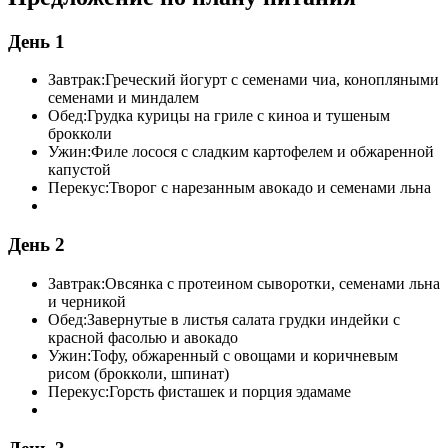
День 1
Завтрак:
Греческий йогурт с семенами чиа, конопляными
семенами и миндалем
Обед:
Грудка курицы на гриле с киноа и тушеным
брокколи
Ужин:
Филе лосося с сладким картофелем и обжаренной
капустой
Перекус:
Творог с нарезанным авокадо и семенами льна
День 2
Завтрак:
Овсянка с протеином сыворотки, семенами льна
и черникой
Обед:
Завернутые в листья салата грудки индейки с
красной фасолью и авокадо
Ужин:
Тофу, обжаренный с овощами и коричневым
рисом (брокколи, шпинат)
Перекус:
Горсть фисташек и порция эдамаме