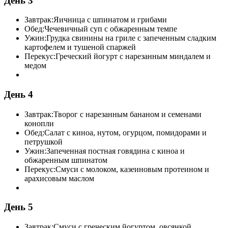
День 3
Завтрак:
Яичница с шпинатом и грибами
Обед:
Чечевичный суп с обжаренным темпе
Ужин:
Грудка свинины на гриле с запеченным сладким
картофелем и тушеной спаржей
Перекус:
Греческий йогурт с нарезанным миндалем и
медом
День 4
Завтрак:
Творог с нарезанным бананом и семенами
конопли
Обед:
Салат с киноа, нутом, огурцом, помидорами и
петрушкой
Ужин:
Запеченная постная говядина с киноа и
обжаренным шпинатом
Перекус:
Смуси с молоком, казеиновым протеином и
арахисовым маслом
День 5
Завтрак:
Смуси с греческим йогуртом, овсянкой,