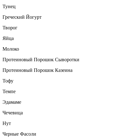
Тунец
Греческий Йогурт
Творог
Яйца
Молоко
Протеиновый Порошок Сыворотки
Протеиновый Порошок Казеина
Тофу
Темпе
Эдамаме
Чечевица
Нут
Черные Фасоли