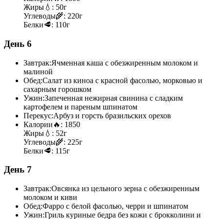
Жиры
💧:
50г
Углеводы
🌾:
220г
Белки
🥩:
110г
День 6
Завтрак:
Ячменная каша с обезжиренным молоком и
малиной
Обед:
Салат из киноа с красной фасолью, морковью и
сахарным горошком
Ужин:
Запеченная нежирная свинина с сладким
картофелем и пареным шпинатом
Перекус:
Арбуз и горсть бразильских орехов
Калории
🔥:
1850
Жиры
💧:
52г
Углеводы
🌾:
225г
Белки
🥩:
115г
День 7
Завтрак:
Овсянка из цельного зерна с обезжиренным
молоком и киви
Обед:
Фарро с белой фасолью, черри и шпинатом
Ужин:
Гриль куриные бедра без кожи с брокколини и