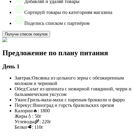
Добавляй и удаляй товары
Сортируй товары по категориям магазина
Поделись списком с партнёром
Получи список покупок
Предложение по плану питания
День 1
Завтрак:
Овсянка из цельного зерна с обезжиренным
молоком и черникой
Обед:
Салат из шпината с нежирной говядиной, черри и
бальзамическим уксусом
Ужин:
Гриль-махи-махи с пареным брокколи и фарро
Перекус:
Виноград и горсть бразильских орехов
Калории
🔥:
1800
Жиры
💧:
50г
Углеводы
🌾:
220г
Белки
🥩:
110г