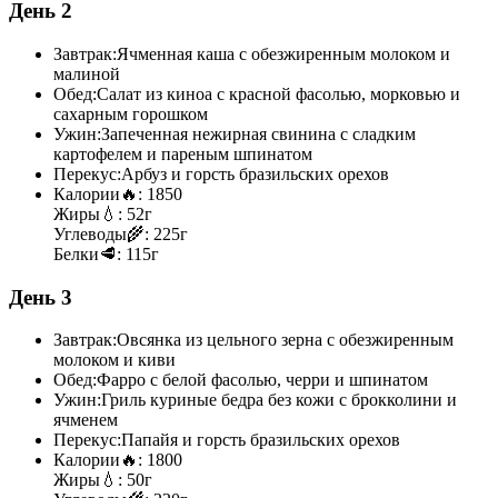
День 2
Завтрак:
Ячменная каша с обезжиренным молоком и
малиной
Обед:
Салат из киноа с красной фасолью, морковью и
сахарным горошком
Ужин:
Запеченная нежирная свинина с сладким
картофелем и пареным шпинатом
Перекус:
Арбуз и горсть бразильских орехов
Калории
🔥:
1850
Жиры
💧:
52г
Углеводы
🌾:
225г
Белки
🥩:
115г
День 3
Завтрак:
Овсянка из цельного зерна с обезжиренным
молоком и киви
Обед:
Фарро с белой фасолью, черри и шпинатом
Ужин:
Гриль куриные бедра без кожи с брокколини и
ячменем
Перекус:
Папайя и горсть бразильских орехов
Калории
🔥:
1800
Жиры
💧:
50г