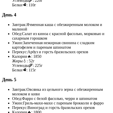
Углеводы
🌾:
220г
Белки
🥩:
110г
День 4
Завтрак:
Ячменная каша с обезжиренным молоком и
малиной
Обед:
Салат из киноа с красной фасолью, морковью и
сахарным горошком
Ужин:
Запеченная нежирная свинина с сладким
картофелем и пареным шпинатом
Перекус:
Арбуз и горсть бразильских орехов
Калории
🔥:
1850
Жиры
💧:
52г
Углеводы
🌾:
225г
Белки
🥩:
115г
День 5
Завтрак:
Овсянка из цельного зерна с обезжиренным
молоком и киви
Обед:
Фарро с белой фасолью, черри и шпинатом
Ужин:
Гриль-махи-махи с пареным брокколи и фарро
Перекус:
Виноград и горсть бразильских орехов
Калории
🔥:
1800