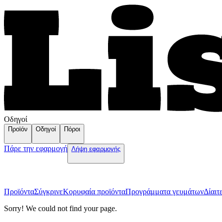
Οδηγοί
Προϊόν
Οδηγοί
Πόροι
Πάρε την εφαρμογή
Λήψη εφαρμογής
Προϊόντα
Σύγκρινε
Κορυφαία προϊόντα
Пρογράμματα γευμάτων
Δίαιτ
Sorry! We could not find your page.