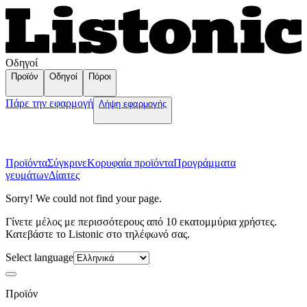
Οδηγοί
Προϊόν
Οδηγοί
Πόροι
Πάρε την εφαρμογή
Λήψη εφαρμογής
Προϊόντα
Σύγκρινε
Κορυφαία προϊόντα
Пρογράμματα
γευμάτων
Δίαιτες
Sorry! We could not find your page.
Γίνετε μέλος με περισσότερους από 10 εκατομμύρια χρήστες.
Κατεβάστε το Listonic στο τηλέφωνό σας.
Select language
Προϊόν