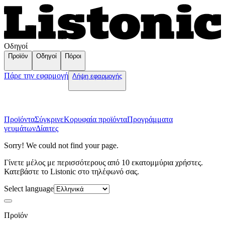
Οδηγοί
Προϊόν
Οδηγοί
Πόροι
Πάρε την εφαρμογή
Λήψη εφαρμογής
Προϊόντα
Σύγκρινε
Κορυφαία προϊόντα
Пρογράμματα
γευμάτων
Δίαιτες
Sorry! We could not find your page.
Γίνετε μέλος με περισσότερους από 10 εκατομμύρια χρήστες.
Κατεβάστε το Listonic στο τηλέφωνό σας.
Select language
Προϊόν