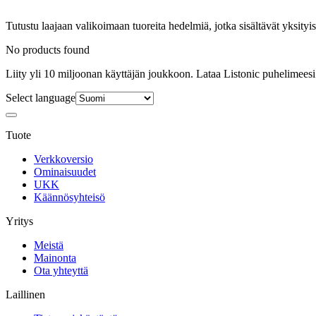
Tutustu laajaan valikoimaan tuoreita hedelmiä, jotka sisältävät yksityisk
No products found
Liity yli 10 miljoonan käyttäjän joukkoon. Lataa Listonic puhelimeesi
Select language
Tuote
Verkkoversio
Ominaisuudet
UKK
Käännösyhteisö
Yritys
Meistä
Mainonta
Ota yhteyttä
Laillinen