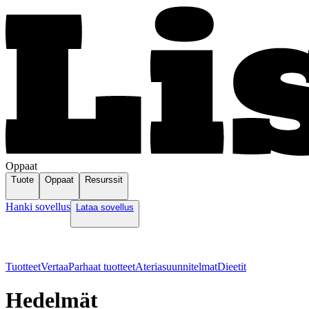
Oppaat
Tuote
Oppaat
Resurssit
Hanki sovellus
Lataa sovellus
Tuotteet
Vertaa
Parhaat tuotteet
Ateriasuunnitelmat
Dieetit
Hedelmät