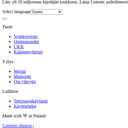
Liity yli 10 miljoonan käyttäjän joukkoon. Lataa Listonic puhelimeesi
Select language
Tuote
Verkkoversio
Ominaisuudet
UKK
Käännösyhteisö
Yritys
Meistä
Mainonta
Ota yhteyttä
Laillinen
Tietosuojakäytäntö
Käyttöehdot
Made with
💚
in Poland
Consent choices
|