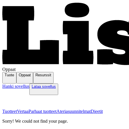
Oppaat
Tuote
Oppaat
Resurssit
Hanki sovellus
Lataa sovellus
Tuotteet
Vertaa
Parhaat tuotteet
Ateriasuunnitelmat
Dieetit
Sorry! We could not find your page.