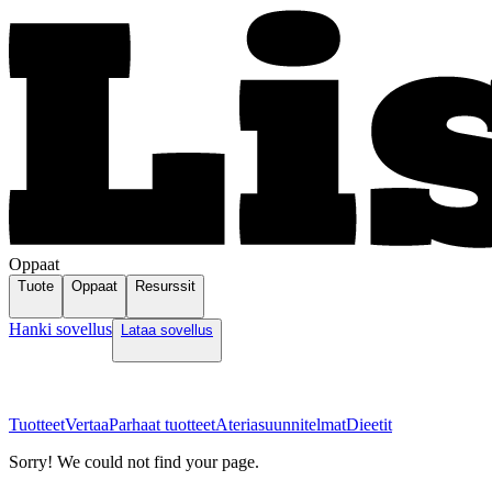
Oppaat
Tuote
Oppaat
Resurssit
Hanki sovellus
Lataa sovellus
Tuotteet
Vertaa
Parhaat tuotteet
Ateriasuunnitelmat
Dieetit
Sorry! We could not find your page.