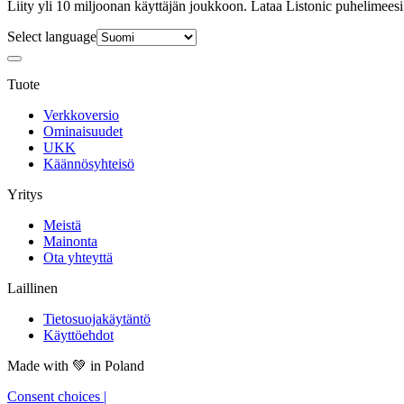
Liity yli 10 miljoonan käyttäjän joukkoon. Lataa Listonic puhelimeesi
Select language
Tuote
Verkkoversio
Ominaisuudet
UKK
Käännösyhteisö
Yritys
Meistä
Mainonta
Ota yhteyttä
Laillinen
Tietosuojakäytäntö
Käyttöehdot
Made with
💚
in Poland
Consent choices
|