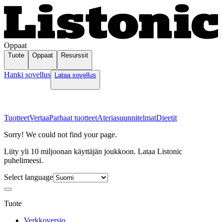
Oppaat
Tuote
Oppaat
Resurssit
Hanki sovellus
Lataa sovellus
Tuotteet
Vertaa
Parhaat tuotteet
Ateriasuunnitelmat
Dieetit
Sorry! We could not find your page.
Liity yli 10 miljoonan käyttäjän joukkoon. Lataa Listonic
puhelimeesi.
Select language
Tuote
Verkkoversio