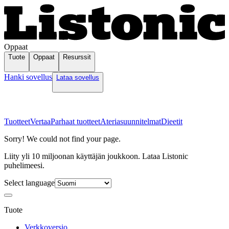
Oppaat
Tuote
Oppaat
Resurssit
Hanki sovellus
Lataa sovellus
Tuotteet
Vertaa
Parhaat tuotteet
Ateriasuunnitelmat
Dieetit
Sorry! We could not find your page.
Liity yli 10 miljoonan käyttäjän joukkoon. Lataa Listonic
puhelimeesi.
Select language
Tuote
Verkkoversio