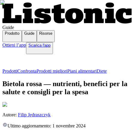
Guide
Prodotto
Guide
Risorse
Ottieni l’app
Scarica l'app
Prodotti
Confronta
Prodotti migliori
Piani alimentari
Diete
Bietola rossa — nutrienti, benefici per la
salute e consigli per la spesa
Autore:
Filip Jędraszczyk
Ultimo aggiornamento:
1 novembre 2024