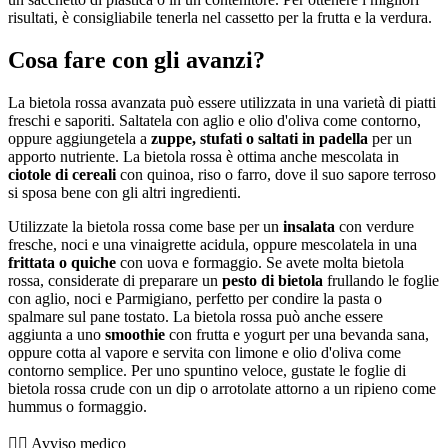
risultati, è consigliabile tenerla nel cassetto per la frutta e la verdura.
Cosa fare con gli avanzi?
La bietola rossa avanzata può essere utilizzata in una varietà di piatti
freschi e saporiti. Saltatela con aglio e olio d'oliva come contorno,
oppure aggiungetela a
zuppe, stufati o saltati in padella
per un
apporto nutriente. La bietola rossa è ottima anche mescolata in
ciotole di cereali
con quinoa, riso o farro, dove il suo sapore terroso
si sposa bene con gli altri ingredienti.
Utilizzate la bietola rossa come base per un
insalata
con verdure
fresche, noci e una vinaigrette acidula, oppure mescolatela in una
frittata o quiche
con uova e formaggio. Se avete molta bietola
rossa, considerate di preparare un
pesto di bietola
frullando le foglie
con aglio, noci e Parmigiano, perfetto per condire la pasta o
spalmare sul pane tostato. La bietola rossa può anche essere
aggiunta a uno
smoothie
con frutta e yogurt per una bevanda sana,
oppure cotta al vapore e servita con limone e olio d'oliva come
contorno semplice. Per uno spuntino veloce, gustate le foglie di
bietola rossa crude con un dip o arrotolate attorno a un ripieno come
hummus o formaggio.
👨‍⚕️️ Avviso medico