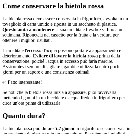
Come conservare la bietola rossa
La bietola rossa deve essere conservata in frigorifero, avvolta in un
tovagliolo di carta umido e riposta in un sacchetto di plastica.
Questo aiuta a mantenere
la sua umidità e freschezza fino a una
settimana. Riponetela nel cassetto per la frutta e la verdura per
ottenere i migliori risultati.
L'umidità e l'eccesso d'acqua possono portare a appassimento e
deterioramento.
Evitare di lavare la bietola rossa
prima della
conservazione, poiché l'acqua in eccesso può farla marcire.
Assicuratevi sempre di tagliare i gambi e utilizzarla entro pochi
giorni per un sapore e una consistenza ottimali.
✅ Fatto interessante!
Se noti che la bietola rossa inizia a appassire, puoi ravvivarla
mettendo i gambi in un bicchiere d'acqua fredda in frigorifero per
circa un'ora prima di utilizzarla.
Quanto dura?
La bietola rossa può durare
5-7 giorni
in frigorifero se conservata in
un sacchetto di plastica o in un contenitore. Per ottenere i migliori