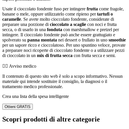
Usate il cioccolato fondente fuso per intingere
frutta
come fragole,
banane o mele, oppure utilizzatelo come ripieno per
tartufi o
caramelle
. Se avete molto cioccolato fondente, considerate di
preparare una porzione di
cioccolato a scaglie
con noci e frutta
secca, o di usarlo in una
fonduta
con marshmallow e pretzel per
intingere. Il cioccolato fondente può anche essere grattugiato e
spolverato su
panna montata
nei dessert o frullato in uno
smoothie
per un sapore ricco e cioccolatoso. Per uno spuntino veloce, provate
a preparare noci ricoperte di cioccolato fondente o a utilizzare pezzi
di cioccolato in un
mix di frutta secca
con frutta secca e semi.
👨‍⚕️️ Avviso medico
Il contenuto di questo sito web è solo a scopo informativo. Nessun
materiale qui intende sostituire il consiglio, la diagnosi o il
trattamento medico professionale.
Crea una lista della spesa intelligente
Ottieni GRATIS
Scopri prodotti di altre categorie