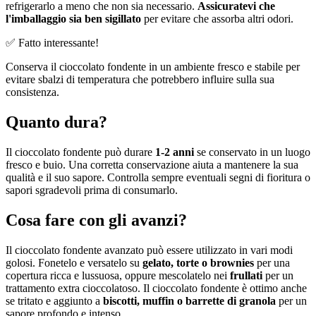
refrigerarlo a meno che non sia necessario.
Assicuratevi che
l'imballaggio sia ben sigillato
per evitare che assorba altri odori.
✅ Fatto interessante!
Conserva il cioccolato fondente in un ambiente fresco e stabile per
evitare sbalzi di temperatura che potrebbero influire sulla sua
consistenza.
Quanto dura?
Il cioccolato fondente può durare
1-2 anni
se conservato in un luogo
fresco e buio. Una corretta conservazione aiuta a mantenere la sua
qualità e il suo sapore. Controlla sempre eventuali segni di fioritura o
sapori sgradevoli prima di consumarlo.
Cosa fare con gli avanzi?
Il cioccolato fondente avanzato può essere utilizzato in vari modi
golosi. Fonetelo e versatelo su
gelato, torte o brownies
per una
copertura ricca e lussuosa, oppure mescolatelo nei
frullati
per un
trattamento extra cioccolatoso. Il cioccolato fondente è ottimo anche
se tritato e aggiunto a
biscotti, muffin o barrette di granola
per un
sapore profondo e intenso.