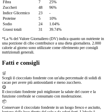
Fibra
7
25%
Zuccheri
48
96%
Indice Glicemico
23
-
Proteine
5
10%
Sodio
24
1.04%
Grassi totali
31
39.74%
*La % del Valore Giornaliero (DV) indica quanto un nutriente in
una porzione di cibo contribuisce a una dieta giornaliera. 2.000
calorie al giorno sono utilizzate come riferimento per consigli
nutrizionali generali.
Fatti e consigli
🛒
Scegli il cioccolato fondente con un'alta percentuale di solidi di
cacao per avere più antiossidanti e meno zucchero.
😋
Il cioccolato fondente può migliorare la salute del cuore e la
funzione cerebrale se consumato con moderazione.
📦
Conservare il cioccolato fondente in un luogo fresco e asciutto,
lontano dalla luce diretta del sole e da odori forti. L'ideale è