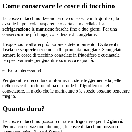
Come conservare le cosce di tacchino
Le cosce di tacchino devono essere conservate in frigorifero, ben
avvolte in pellicola trasparente o carta da macellaio.
La
refrigerazione le mantiene
fresche fino a due giorni. Per una
conservazione più lunga, considerate di congelarle.
L'esposizione all'aria può portare a deterioramento.
Evitare di
lasciarle scoperte
o vicino a cibi pronti da mangiare. Scongelate
sempre le cosce di tacchino congelate in frigorifero e cucinatele
tempestivamente per garantire sicurezza e qualità.
✅ Fatto interessante!
Per garantire una cottura uniforme, incidere leggermente la pelle
delle cosce di tacchino prima di riporle in frigorifero o nel
congelatore, in modo che le marinature o le spezie possano penetrare
meglio.
Quanto dura?
Le cosce di tacchino possono durare in frigorifero per
1-2 giorni
.
Per una conservazione più lunga, le cosce di tacchino possono
essere congelate fino a
6-9 mesi
.