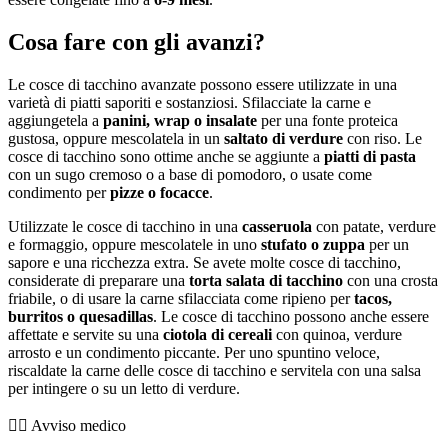
Cosa fare con gli avanzi?
Le cosce di tacchino avanzate possono essere utilizzate in una
varietà di piatti saporiti e sostanziosi. Sfilacciate la carne e
aggiungetela a
panini, wrap o insalate
per una fonte proteica
gustosa, oppure mescolatela in un
saltato di verdure
con riso. Le
cosce di tacchino sono ottime anche se aggiunte a
piatti di pasta
con un sugo cremoso o a base di pomodoro, o usate come
condimento per
pizze o focacce
.
Utilizzate le cosce di tacchino in una
casseruola
con patate, verdure
e formaggio, oppure mescolatele in uno
stufato o zuppa
per un
sapore e una ricchezza extra. Se avete molte cosce di tacchino,
considerate di preparare una
torta salata di tacchino
con una crosta
friabile, o di usare la carne sfilacciata come ripieno per
tacos,
burritos o quesadillas
. Le cosce di tacchino possono anche essere
affettate e servite su una
ciotola di cereali
con quinoa, verdure
arrosto e un condimento piccante. Per uno spuntino veloce,
riscaldate la carne delle cosce di tacchino e servitela con una salsa
per intingere o su un letto di verdure.
👨‍⚕️️ Avviso medico