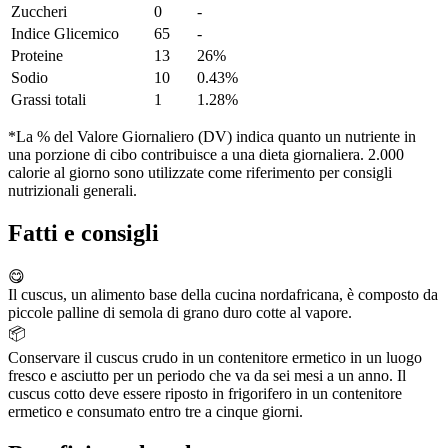
Zuccheri
0
-
Indice Glicemico
65
-
Proteine
13
26%
Sodio
10
0.43%
Grassi totali
1
1.28%
*La % del Valore Giornaliero (DV) indica quanto un nutriente in
una porzione di cibo contribuisce a una dieta giornaliera. 2.000
calorie al giorno sono utilizzate come riferimento per consigli
nutrizionali generali.
Fatti e consigli
😋
Il cuscus, un alimento base della cucina nordafricana, è composto da
piccole palline di semola di grano duro cotte al vapore.
📦
Conservare il cuscus crudo in un contenitore ermetico in un luogo
fresco e asciutto per un periodo che va da sei mesi a un anno. Il
cuscus cotto deve essere riposto in frigorifero in un contenitore
ermetico e consumato entro tre a cinque giorni.