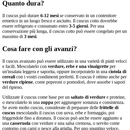
Quanto dura?
Il cuscus può durare
6-12 mesi
se conservato in un contenitore
ermetico in un luogo fresco e asciutto. Il cuscus cotto dovrebbe
essere refrigerato e consumato entro
3-5 giorni
. Per una
conservazione più lunga, il cuscus cotto può essere congelato per un
massimo di
3 mesi
.
Cosa fare con gli avanzi?
Il cuscus avanzato può essere utilizzato in una varietà di piatti veloci
e facili. Mescolatelo con
verdure, erbe e una vinaigrette
per
un'insalata leggera e saporita, oppure incorporatelo in una
ciotola di
cereali
con i vostri condimenti preferiti. Il cuscus è ottimo anche per
verdure ripiene
, come peperoni o pomodori, dove assorbe i sapori
del ripieno.
Utilizzate il cuscus come base per un
saltato di verdure
e proteine,
o mescolatelo in una
zuppa
per aggiungere sostanza e consistenza.
Se avete molto cuscus, considerate di preparare delle
frittelle di
cuscus
mescolando il cuscus con uova, erbe e formaggio, poi
friggendole fino a doratura. Il cuscus può anche essere aggiunto a
una
casseruola
con verdure e una salsa cremosa, o servito come
contorno con carni o pesce alla griglia. Per uno spuntino veloce,