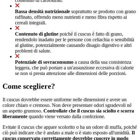
contenuto di carboidrati.
Bassa densità nutrizionale
soprattutto se prodotto con grano
raffinato, offrendo meno nutrienti e meno fibra rispetto ai
cereali integrali.
Contenuto di glutine
poiché il cuscus è fatto di grano,
rendendolo inadatto per le persone con celiachia o sensibilità
al glutine, potenzialmente causando disagio digestivo e altri
problemi di salute.
Potenziale di sovraconsumo
a causa della sua consistenza
leggera, che può portare a un'assunzione eccessiva di calorie
se non si presta attenzione alle dimensioni delle porzioni.
Come scegliere?
Il cuscus dovrebbe essere uniforme nelle dimensioni e avere un
colore chiaro e cremoso. Non deve presentare odori sgradevoli né
un aspetto grumoso.
Controllate che il cuscus sia sciolto e scorra
liberamente
quando viene versato dalla confezione.
Evitate il cuscus che appare scolorito o ha un odore di muffa, poiché
ciò può indicare che è andato a male o è stato esposto all'umidità.
Il
cuscus conservato correttamente dovrebbe cuocere in modo