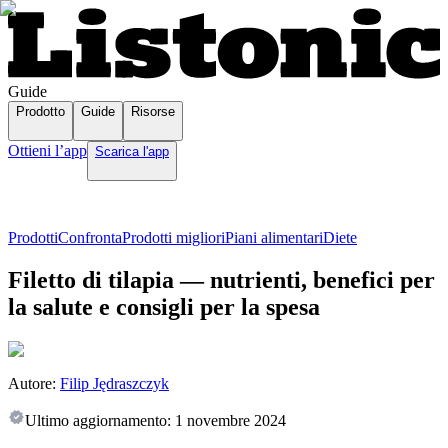
Guide
Prodotto
Guide
Risorse
Ottieni l’app
Scarica l'app
Prodotti
Confronta
Prodotti migliori
Piani alimentari
Diete
Filetto di tilapia — nutrienti, benefici per
la salute e consigli per la spesa
Autore:
Filip Jędraszczyk
Ultimo aggiornamento:
1 novembre 2024