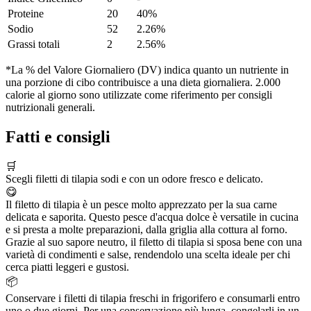
Proteine
20
40%
Sodio
52
2.26%
Grassi totali
2
2.56%
*La % del Valore Giornaliero (DV) indica quanto un nutriente in
una porzione di cibo contribuisce a una dieta giornaliera. 2.000
calorie al giorno sono utilizzate come riferimento per consigli
nutrizionali generali.
Fatti e consigli
🛒
Scegli filetti di tilapia sodi e con un odore fresco e delicato.
😋
Il filetto di tilapia è un pesce molto apprezzato per la sua carne
delicata e saporita. Questo pesce d'acqua dolce è versatile in cucina
e si presta a molte preparazioni, dalla griglia alla cottura al forno.
Grazie al suo sapore neutro, il filetto di tilapia si sposa bene con una
varietà di condimenti e salse, rendendolo una scelta ideale per chi
cerca piatti leggeri e gustosi.
📦
Conservare i filetti di tilapia freschi in frigorifero e consumarli entro
uno o due giorni. Per una conservazione più lunga, congelarli in un