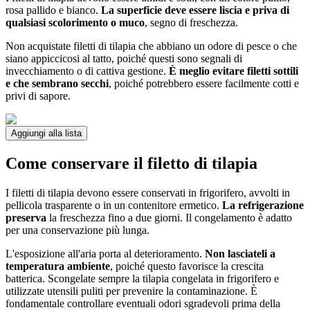
rosa pallido e bianco.
La superficie deve essere liscia e priva di
qualsiasi scolorimento o muco
, segno di freschezza.
Non acquistate filetti di tilapia che abbiano un odore di pesce o che
siano appiccicosi al tatto, poiché questi sono segnali di
invecchiamento o di cattiva gestione.
È meglio evitare filetti sottili
e che sembrano secchi
, poiché potrebbero essere facilmente cotti e
privi di sapore.
Aggiungi alla lista
Come conservare il filetto di tilapia
I filetti di tilapia devono essere conservati in frigorifero, avvolti in
pellicola trasparente o in un contenitore ermetico.
La refrigerazione
preserva
la freschezza fino a due giorni. Il congelamento è adatto
per una conservazione più lunga.
L'esposizione all'aria porta al deterioramento.
Non lasciateli a
temperatura ambiente
, poiché questo favorisce la crescita
batterica. Scongelate sempre la tilapia congelata in frigorifero e
utilizzate utensili puliti per prevenire la contaminazione. È
fondamentale controllare eventuali odori sgradevoli prima della