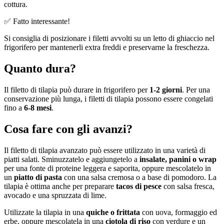
cottura.
✅ Fatto interessante!
Si consiglia di posizionare i filetti avvolti su un letto di ghiaccio nel
frigorifero per mantenerli extra freddi e preservarne la freschezza.
Quanto dura?
Il filetto di tilapia può durare in frigorifero per
1-2 giorni
. Per una
conservazione più lunga, i filetti di tilapia possono essere congelati
fino a
6-8 mesi
.
Cosa fare con gli avanzi?
Il filetto di tilapia avanzato può essere utilizzato in una varietà di
piatti salati. Sminuzzatelo e aggiungetelo a
insalate, panini o wrap
per una fonte di proteine leggera e saporita, oppure mescolatelo in
un
piatto di pasta
con una salsa cremosa o a base di pomodoro. La
tilapia è ottima anche per preparare
tacos di pesce
con salsa fresca,
avocado e una spruzzata di lime.
Utilizzate la tilapia in una
quiche o frittata
con uova, formaggio ed
erbe, oppure mescolatela in una
ciotola di riso
con verdure e un