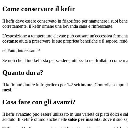
Come conservare il kefir
Il kefir deve essere conservato in frigorifero per mantenere i suoi bene
correttamente, il kefir rimane una bevanda sana e rinfrescante.
L'esposizione a temperature elevate può causare un'eccessiva fermentaz
costante
aiuta a preservare le sue proprietà benefiche e il sapore, re
✅ Fatto interessante!
Se noti che il tuo kefir sta per scadere, utilizzalo nei frullati o come m
Quanto dura?
Il kefir può durare in frigorifero per
1-2 settimane
. Controlla sempre l
mesi
.
Cosa fare con gli avanzi?
Il kefir avanzato può essere utilizzato in una varietà di piatti dolci e 
acidulo. Il kefir è ottimo anche nelle
salse per insalata
, dove il suo s