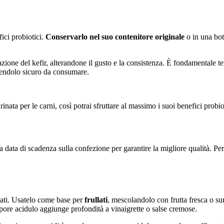
fici probiotici.
Conservarlo nel suo contenitore originale
o in una bot
ione del kefir, alterandone il gusto e la consistenza. È fondamentale te
ndendolo sicuro da consumare.
arinata per le carni, così potrai sfruttare al massimo i suoi benefici probi
a data di scadenza sulla confezione per garantire la migliore qualità. Pe
salati. Usatelo come base per
frullati
, mescolandolo con frutta fresca o su
apore acidulo aggiunge profondità a vinaigrette o salse cremose.