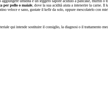
ò aggiungere umidità e un leggero sapore acidulo a pancake, muffin o tor
a per pollo o maiale
, dove la sua acidità aiuta a intenerire la carne. 
untino veloce e sano, gustate il kefir da solo, oppure mescolatelo con mie
iale qui intende sostituire il consiglio, la diagnosi o il trattamento me