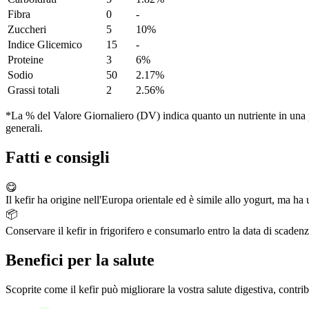
Fibra
0
-
Zuccheri
5
10%
Indice Glicemico
15
-
Proteine
3
6%
Sodio
50
2.17%
Grassi totali
2
2.56%
*La % del Valore Giornaliero (DV) indica quanto un nutriente in una po
generali.
Fatti e consigli
😋
Il kefir ha origine nell'Europa orientale ed è simile allo yogurt, ma h
📦
Conservare il kefir in frigorifero e consumarlo entro la data di scadenz
Benefici per la salute
Scoprite come il kefir può migliorare la vostra salute digestiva, contrib