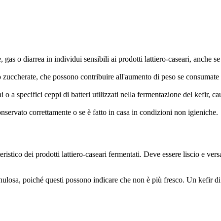
gas o diarrea in individui sensibili ai prodotti lattiero-caseari, anche se i
 o zuccherate, che possono contribuire all'aumento di peso se consumate 
ini o a specifici ceppi di batteri utilizzati nella fermentazione del kefir,
conservato correttamente o se è fatto in casa in condizioni non igieniche.
istico dei prodotti lattiero-caseari fermentati. Deve essere liscio e versa
losa, poiché questi possono indicare che non è più fresco. Un kefir di q