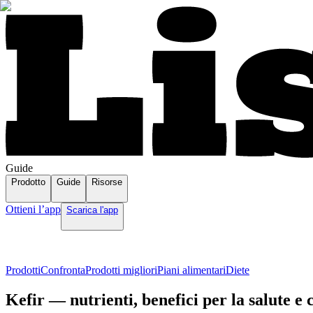
Guide
Prodotto
Guide
Risorse
Ottieni l’app
Scarica l'app
Prodotti
Confronta
Prodotti migliori
Piani alimentari
Diete
Kefir — nutrienti, benefici per la salute e c