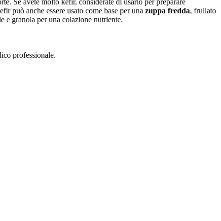
te. Se avete molto kefir, considerate di usarlo per preparare
Il kefir può anche essere usato come base per una
zuppa fredda
, frullato
le e granola per una colazione nutriente.
dico professionale.