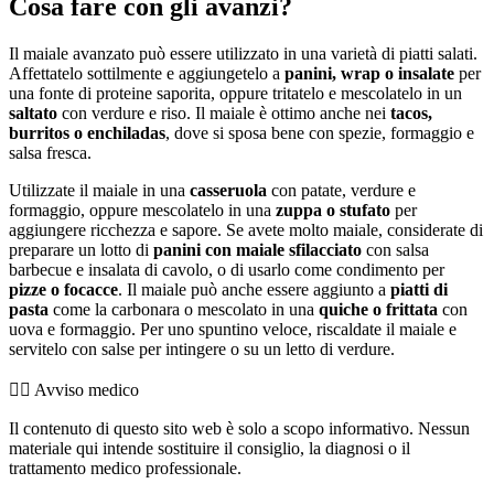
Cosa fare con gli avanzi?
Il maiale avanzato può essere utilizzato in una varietà di piatti salati.
Affettatelo sottilmente e aggiungetelo a
panini, wrap o insalate
per
una fonte di proteine saporita, oppure tritatelo e mescolatelo in un
saltato
con verdure e riso. Il maiale è ottimo anche nei
tacos,
burritos o enchiladas
, dove si sposa bene con spezie, formaggio e
salsa fresca.
Utilizzate il maiale in una
casseruola
con patate, verdure e
formaggio, oppure mescolatelo in una
zuppa o stufato
per
aggiungere ricchezza e sapore. Se avete molto maiale, considerate di
preparare un lotto di
panini con maiale sfilacciato
con salsa
barbecue e insalata di cavolo, o di usarlo come condimento per
pizze o focacce
. Il maiale può anche essere aggiunto a
piatti di
pasta
come la carbonara o mescolato in una
quiche o frittata
con
uova e formaggio. Per uno spuntino veloce, riscaldate il maiale e
servitelo con salse per intingere o su un letto di verdure.
👨‍⚕️️ Avviso medico
Il contenuto di questo sito web è solo a scopo informativo. Nessun
materiale qui intende sostituire il consiglio, la diagnosi o il
trattamento medico professionale.