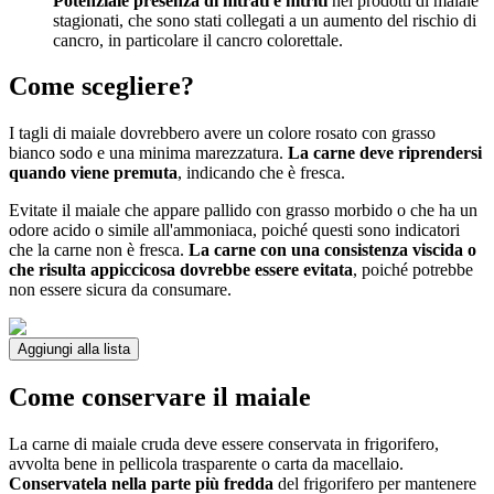
Potenziale presenza di nitrati e nitriti
nei prodotti di maiale
stagionati, che sono stati collegati a un aumento del rischio di
cancro, in particolare il cancro colorettale.
Come scegliere?
I tagli di maiale dovrebbero avere un colore rosato con grasso
bianco sodo e una minima marezzatura.
La carne deve riprendersi
quando viene premuta
, indicando che è fresca.
Evitate il maiale che appare pallido con grasso morbido o che ha un
odore acido o simile all'ammoniaca, poiché questi sono indicatori
che la carne non è fresca.
La carne con una consistenza viscida o
che risulta appiccicosa dovrebbe essere evitata
, poiché potrebbe
non essere sicura da consumare.
Aggiungi alla lista
Come conservare il maiale
La carne di maiale cruda deve essere conservata in frigorifero,
avvolta bene in pellicola trasparente o carta da macellaio.
Conservatela nella parte più fredda
del frigorifero per mantenere