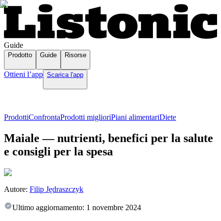
Guide
Prodotto
Guide
Risorse
Ottieni l’app
Scarica l'app
Prodotti
Confronta
Prodotti migliori
Piani alimentari
Diete
Maiale — nutrienti, benefici per la salute
e consigli per la spesa
Autore:
Filip Jędraszczyk
Ultimo aggiornamento:
1 novembre 2024