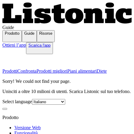
Guide
Prodotto
Guide
Risorse
Ottieni l’app
Scarica l'app
Prodotti
Confronta
Prodotti migliori
Piani alimentari
Diete
Sorry! We could not find your page.
Unisciti a oltre 10 milioni di utenti. Scarica Listonic sul tuo telefono.
Select language
Prodotto
Versione Web
Funzionalità