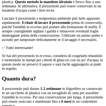
plastica.
Questo metodo lo mantiene idratato
e fresco fino a una
settimana. In alternativa, il prezzemolo può essere conservato in un
barattolo d'acqua come i fiori recisi.
Lasciare il prezzemolo a temperatura ambiente può farlo appassire
rapidamente.
Evitate di lavare il prezzemolo
prima di conservarlo,
poiché l'umidità in eccesso può portare alla formazione di muffa. È
sempre consigliabile tagliare i gambi e rimuovere eventuali foglie
danneggiate prima della conservazione. Utilizzate un panno pulito e
asciutto per tamponare delicatamente se il lavaggio è necessario.
✅ Fatto interessante!
Se hai del prezzemolo in eccesso, considera di congelarlo tritandolo
e mettendolo in stampi per cubetti di ghiaccio con un po' d'acqua; in
questo modo ne preservi il sapore e sarà facile aggiungerlo ai piatti
in seguito.
Quanto dura?
Il prezzemolo può durare
1-2 settimane
in frigorifero se conservato
in un sacchetto di plastica con un tovagliolo di carta per assorbire
l'umidità in eccesso. Per una conservazione più lunga, il prezzemolo
può essere essiccato e mantenuto fino a
6 mesi
in un contenitore
ermetico.