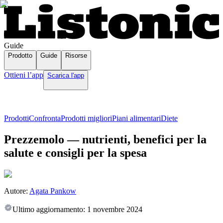
Guide
Prodotto
Guide
Risorse
Ottieni l’app
Scarica l'app
Prodotti
Confronta
Prodotti migliori
Piani alimentari
Diete
Prezzemolo — nutrienti, benefici per la
salute e consigli per la spesa
Autore:
Agata Pankow
Ultimo aggiornamento:
1 novembre 2024