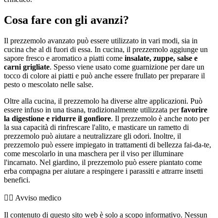
Cosa fare con gli avanzi?
Il prezzemolo avanzato può essere utilizzato in vari modi, sia in
cucina che al di fuori di essa. In cucina, il prezzemolo aggiunge un
sapore fresco e aromatico a piatti come
insalate, zuppe, salse e
carni grigliate
. Spesso viene usato come guarnizione per dare un
tocco di colore ai piatti e può anche essere frullato per preparare il
pesto o mescolato nelle salse.
Oltre alla cucina, il prezzemolo ha diverse altre applicazioni. Può
essere infuso in una tisana, tradizionalmente utilizzata per
favorire
la digestione e ridurre il gonfiore
. Il prezzemolo è anche noto per
la sua capacità di rinfrescare l'alito, e masticare un rametto di
prezzemolo può aiutare a neutralizzare gli odori. Inoltre, il
prezzemolo può essere impiegato in trattamenti di bellezza fai-da-te,
come mescolarlo in una maschera per il viso per illuminare
l'incarnato. Nel giardino, il prezzemolo può essere piantato come
erba compagna per aiutare a respingere i parassiti e attrarre insetti
benefici.
👨‍⚕️️ Avviso medico
Il contenuto di questo sito web è solo a scopo informativo. Nessun