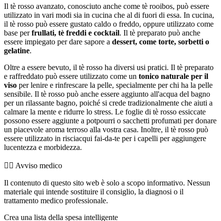
Il tè rosso avanzato, conosciuto anche come tè rooibos, può essere
utilizzato in vari modi sia in cucina che al di fuori di essa. In cucina,
il tè rosso può essere gustato caldo o freddo, oppure utilizzato come
base per
frullati, tè freddi e cocktail
. Il tè preparato può anche
essere impiegato per dare sapore a
dessert, come torte, sorbetti o
gelatine
.
Oltre a essere bevuto, il tè rosso ha diversi usi pratici. Il tè preparato
e raffreddato può essere utilizzato come un
tonico naturale per il
viso
per lenire e rinfrescare la pelle, specialmente per chi ha la pelle
sensibile. Il tè rosso può anche essere aggiunto all'acqua del bagno
per un rilassante bagno, poiché si crede tradizionalmente che aiuti a
calmare la mente e ridurre lo stress. Le foglie di tè rosso essiccate
possono essere aggiunte a potpourri o sacchetti profumati per donare
un piacevole aroma terroso alla vostra casa. Inoltre, il tè rosso può
essere utilizzato in risciacqui fai-da-te per i capelli per aggiungere
lucentezza e morbidezza.
👨‍⚕️️ Avviso medico
Il contenuto di questo sito web è solo a scopo informativo. Nessun
materiale qui intende sostituire il consiglio, la diagnosi o il
trattamento medico professionale.
Crea una lista della spesa intelligente