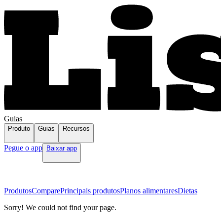
Guias
Produto
Guias
Recursos
Pegue o app
Baixar app
Produtos
Compare
Principais produtos
Planos alimentares
Dietas
Sorry! We could not find your page.