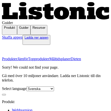
Guider
Produkt
Guider
Resurser
Skaffa appen
Ladda ner appen
Produkter
Jämför
Topprodukter
Måltidsplaner
Dieten
Sorry! We could not find your page.
Gå med över 10 miljoner användare. Ladda ner Listonic till din
telefon.
Select language
Produkt
Webbversion