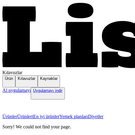
Kılavuzlar
Ürün
Kılavuzlar
Kaynaklar
Al uygulamayı
Uygulamayı indir
Ürünler
Ürünleri
En iyi ürünler
Yemek planları
Diyetler
Sorry! We could not find your page.