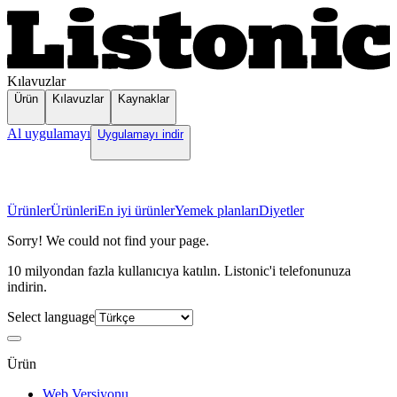
Kılavuzlar
Ürün
Kılavuzlar
Kaynaklar
Al uygulamayı
Uygulamayı indir
Ürünler
Ürünleri
En iyi ürünler
Yemek planları
Diyetler
Sorry! We could not find your page.
10 milyondan fazla kullanıcıya katılın. Listonic'i telefonunuza
indirin.
Select language
Ürün
Web Versiyonu