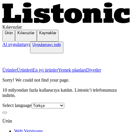
Kılavuzlar
Ürün
Kılavuzlar
Kaynaklar
Al uygulamayı
Uygulamayı indir
Ürünler
Ürünleri
En iyi ürünler
Yemek planları
Diyetler
Sorry! We could not find your page.
10 milyondan fazla kullanıcıya katılın. Listonic'i telefonunuza
indirin.
Select language
Ürün
Web Versiyonu