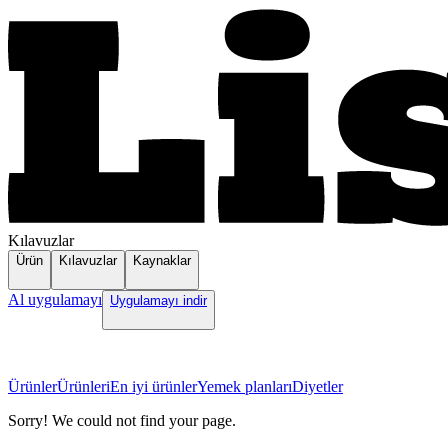
Kılavuzlar
Ürün
Kılavuzlar
Kaynaklar
Al uygulamayı
Uygulamayı indir
Ürünler
Ürünleri
En iyi ürünler
Yemek planları
Diyetler
Sorry! We could not find your page.