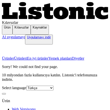
Kılavuzlar
Ürün
Kılavuzlar
Kaynaklar
Al uygulamayı
Uygulamayı indir
Ürünler
Ürünleri
En iyi ürünler
Yemek planları
Diyetler
Sorry! We could not find your page.
10 milyondan fazla kullanıcıya katılın. Listonic'i telefonunuza
indirin.
Select language
Ürün
Web Versiyonu