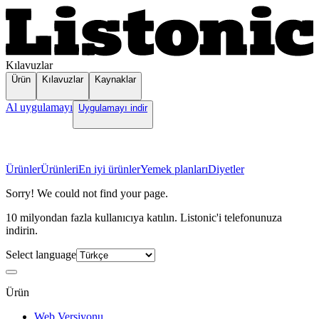
Kılavuzlar
Ürün
Kılavuzlar
Kaynaklar
Al uygulamayı
Uygulamayı indir
Ürünler
Ürünleri
En iyi ürünler
Yemek planları
Diyetler
Sorry! We could not find your page.
10 milyondan fazla kullanıcıya katılın. Listonic'i telefonunuza
indirin.
Select language
Ürün
Web Versiyonu