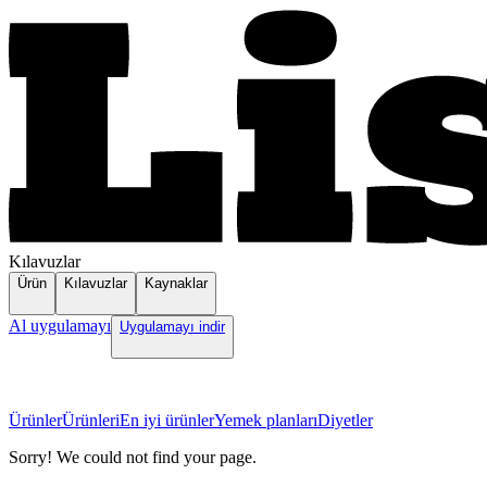
Kılavuzlar
Ürün
Kılavuzlar
Kaynaklar
Al uygulamayı
Uygulamayı indir
Ürünler
Ürünleri
En iyi ürünler
Yemek planları
Diyetler
Sorry! We could not find your page.