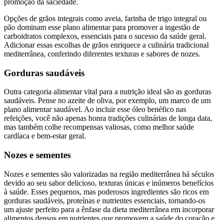
promoção da saciedade.
Opções de grãos integrais como aveia, farinha de trigo integral ou
pão dominam esse plano alimentar para promover a ingestão de
carboidratos complexos, essenciais para o sucesso da saúde geral.
Adicionar essas escolhas de grãos enriquece a culinária tradicional
mediterrânea, conferindo diferentes texturas e sabores de nozes.
Gorduras saudáveis
Outra categoria alimentar vital para a nutrição ideal são as gorduras
saudáveis. Pense no azeite de oliva, por exemplo, um marco de um
plano alimentar saudável. Ao incluir esse óleo benéfico nas
refeições, você não apenas honra tradições culinárias de longa data,
mas também colhe recompensas valiosas, como melhor saúde
cardíaca e bem-estar geral.
Nozes e sementes
Nozes e sementes são valorizadas na região mediterrânea há séculos
devido ao seu sabor delicioso, texturas únicas e inúmeros benefícios
à saúde. Esses pequenos, mas poderosos ingredientes são ricos em
gorduras saudáveis, proteínas e nutrientes essenciais, tornando-os
um ajuste perfeito para a ênfase da dieta mediterrânea em incorporar
alimentos densos em nutrientes que promovem a saúde do coração e