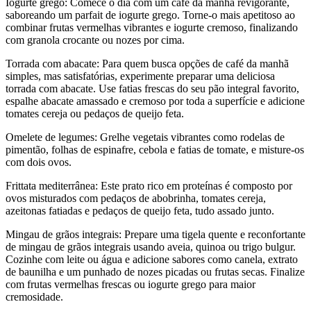
Iogurte grego: Comece o dia com um café da manhã revigorante,
saboreando um parfait de iogurte grego. Torne-o mais apetitoso ao
combinar frutas vermelhas vibrantes e iogurte cremoso, finalizando
com granola crocante ou nozes por cima.
Torrada com abacate: Para quem busca opções de café da manhã
simples, mas satisfatórias, experimente preparar uma deliciosa
torrada com abacate. Use fatias frescas do seu pão integral favorito,
espalhe abacate amassado e cremoso por toda a superfície e adicione
tomates cereja ou pedaços de queijo feta.
Omelete de legumes: Grelhe vegetais vibrantes como rodelas de
pimentão, folhas de espinafre, cebola e fatias de tomate, e misture-os
com dois ovos.
Frittata mediterrânea: Este prato rico em proteínas é composto por
ovos misturados com pedaços de abobrinha, tomates cereja,
azeitonas fatiadas e pedaços de queijo feta, tudo assado junto.
Mingau de grãos integrais: Prepare uma tigela quente e reconfortante
de mingau de grãos integrais usando aveia, quinoa ou trigo bulgur.
Cozinhe com leite ou água e adicione sabores como canela, extrato
de baunilha e um punhado de nozes picadas ou frutas secas. Finalize
com frutas vermelhas frescas ou iogurte grego para maior
cremosidade.