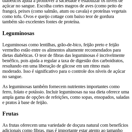
diabéticos ajuda a promover a saciedade e estabilizar os níveis de
açúcar no sangue. Escolha cortes magros de aves (como peito de
frango), peixes (como salmão, atum ou cavala) e proteínas vegetais
como tofu. Ovos e queijo cottage com baixo teor de gordura
também são excelentes fontes de proteína.
Leguminosas
Leguminosas como lentilhas, grão-de-bico, feijão preto e feijão
vermelho estão entre os alimentos altamente recomendados para
dietas diabéticas. O teor de fibras das leguminosas é incrivelmente
benéfico, pois ajuda a regular a taxa de digestão dos carboidratos,
resultando em uma liberação de glicose em um ritmo mais
moderado. Isso é significativo para o controle dos níveis de açúcar
no sangue.
As leguminosas também fornecem nutrientes importantes como
ferro, folato e potássio. Incluir leguminosas na sua dieta oferece uma
ampla gama de opções de refeições, como sopas, ensopados, saladas
e pratos à base de feijão.
Frutas
As frutas oferecem uma variedade de doçura natural com benefícios
adicionais como fibras, mas é importante estar atento ao tamanho