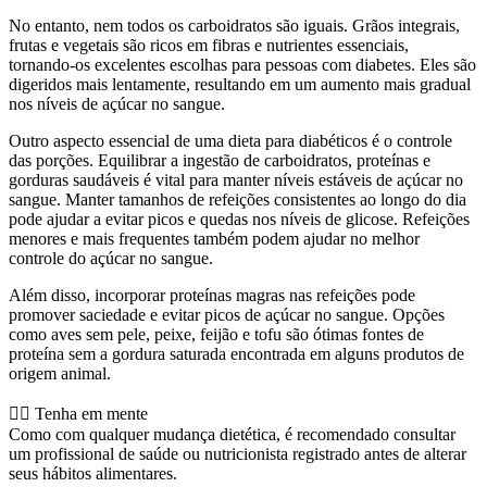
No entanto, nem todos os carboidratos são iguais. Grãos integrais,
frutas e vegetais são ricos em fibras e nutrientes essenciais,
tornando-os excelentes escolhas para pessoas com diabetes. Eles são
digeridos mais lentamente, resultando em um aumento mais gradual
nos níveis de açúcar no sangue.
Outro aspecto essencial de uma dieta para diabéticos é o controle
das porções. Equilibrar a ingestão de carboidratos, proteínas e
gorduras saudáveis é vital para manter níveis estáveis de açúcar no
sangue. Manter tamanhos de refeições consistentes ao longo do dia
pode ajudar a evitar picos e quedas nos níveis de glicose. Refeições
menores e mais frequentes também podem ajudar no melhor
controle do açúcar no sangue.
Além disso, incorporar proteínas magras nas refeições pode
promover saciedade e evitar picos de açúcar no sangue. Opções
como aves sem pele, peixe, feijão e tofu são ótimas fontes de
proteína sem a gordura saturada encontrada em alguns produtos de
origem animal.
👨‍⚕️️ Tenha em mente
Como com qualquer mudança dietética, é recomendado consultar
um profissional de saúde ou nutricionista registrado antes de alterar
seus hábitos alimentares.