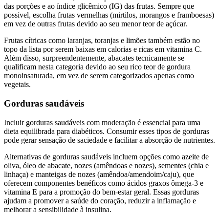
das porções e ao índice glicêmico (IG) das frutas. Sempre que
possível, escolha frutas vermelhas (mirtilos, morangos e framboesas)
em vez de outras frutas devido ao seu menor teor de açúcar.
Frutas cítricas como laranjas, toranjas e limões também estão no
topo da lista por serem baixas em calorias e ricas em vitamina C.
Além disso, surpreendentemente, abacates tecnicamente se
qualificam nesta categoria devido ao seu rico teor de gordura
monoinsaturada, em vez de serem categorizados apenas como
vegetais.
Gorduras saudáveis
Incluir gorduras saudáveis com moderação é essencial para uma
dieta equilibrada para diabéticos. Consumir esses tipos de gorduras
pode gerar sensação de saciedade e facilitar a absorção de nutrientes.
Alternativas de gorduras saudáveis incluem opções como azeite de
oliva, óleo de abacate, nozes (amêndoas e nozes), sementes (chia e
linhaça) e manteigas de nozes (amêndoa/amendoim/caju), que
oferecem componentes benéficos como ácidos graxos ômega-3 e
vitamina E para a promoção do bem-estar geral. Essas gorduras
ajudam a promover a saúde do coração, reduzir a inflamação e
melhorar a sensibilidade à insulina.