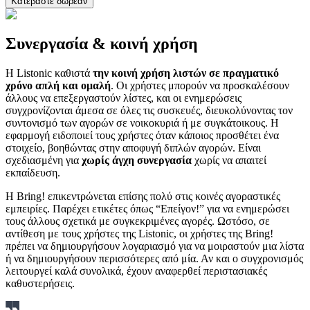
Κατεβάστε δωρεάν
Συνεργασία & κοινή χρήση
Η Listonic καθιστά
την κοινή χρήση λιστών σε πραγματικό
χρόνο απλή και ομαλή
. Οι χρήστες μπορούν να προσκαλέσουν
άλλους να επεξεργαστούν λίστες, και οι ενημερώσεις
συγχρονίζονται άμεσα σε όλες τις συσκευές, διευκολύνοντας τον
συντονισμό των αγορών σε νοικοκυριά ή με συγκάτοικους. Η
εφαρμογή ειδοποιεί τους χρήστες όταν κάποιος προσθέτει ένα
στοιχείο, βοηθώντας στην αποφυγή διπλών αγορών. Είναι
σχεδιασμένη για
χωρίς άγχη συνεργασία
χωρίς να απαιτεί
εκπαίδευση.
Η Bring! επικεντρώνεται επίσης πολύ στις κοινές αγοραστικές
εμπειρίες. Παρέχει ετικέτες όπως “Επείγον!” για να ενημερώσει
τους άλλους σχετικά με συγκεκριμένες αγορές. Ωστόσο, σε
αντίθεση με τους χρήστες της Listonic, οι χρήστες της Bring!
πρέπει να δημιουργήσουν λογαριασμό για να μοιραστούν μια λίστα
ή να δημιουργήσουν περισσότερες από μία. Αν και ο συγχρονισμός
λειτουργεί καλά συνολικά, έχουν αναφερθεί περιστασιακές
καθυστερήσεις.