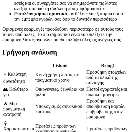
εσείς και οι συνεργάτες σας να ενημερώνετε τις λίστες
ανεξάρτητα από τη συσκευή που χρησιμοποιείτε
Επιπλέον χαρακτηριστικά
, αν θέλετε να εξατομικεύσετε
την εμπειρία αγορών σας όσο το δυνατόν περισσότερο
Ορισμένες εφαρμογές προοδεύουν περισσότερο σε αυτούς τους
τομείς από άλλες. Το πιο σημαντικό είναι να επιλέξετε την
εφαρμογή λίστας αγορών που θα καλύψει όλες τις ανάγκες σας.
Γρήγορη ανάλυση
Listonic
Bring!
Προσθήκη στοιχείων
⭐ Καλύτερη
Κοινή χρήση λίστας σε
από τα υλικά της
πραγματικό χρόνο
δυνατότητα
συνταγής
👥 Καλύτερο
Οικογένειες, ζευγάρια και
Πιστοί αγοραστές και
για
φίλοι
οικιακοί μάγειρες
Προσθήκη και
🔥 Μια
Υπολογισμός συνολικού
αποθήκευση καρτών
πραγματική
κόστους
επιβράβευσης στην
ανατροπή
εφαρμογή
🤖
Προτάσεις προϊόντων,
Χαρακτηριστικά
Προτάσεις προϊόντων
εκμάθηση συνηθειών