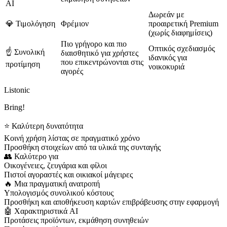
AI
Δωρεάν με
💎 Τιμολόγηση
Φρέμιον
προαιρετική Premium
(χωρίς διαφημίσεις)
Πιο γρήγορο και πιο
Οπτικός σχεδιασμός
☝️ Συνολική
διαισθητικό για χρήστες
ιδανικός για
που επικεντρώνονται στις
προτίμηση
νοικοκυριά
αγορές
Listonic
Bring!
⭐ Καλύτερη δυνατότητα
Κοινή χρήση λίστας σε πραγματικό χρόνο
Προσθήκη στοιχείων από τα υλικά της συνταγής
👥 Καλύτερο για
Οικογένειες, ζευγάρια και φίλοι
Πιστοί αγοραστές και οικιακοί μάγειρες
🔥 Μια πραγματική ανατροπή
Υπολογισμός συνολικού κόστους
Προσθήκη και αποθήκευση καρτών επιβράβευσης στην εφαρμογή
🤖 Χαρακτηριστικά AI
Προτάσεις προϊόντων, εκμάθηση συνηθειών