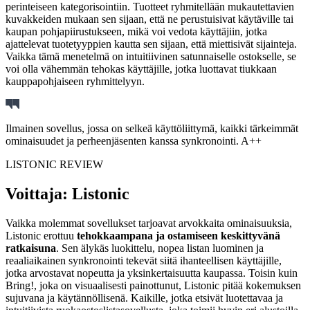
perinteiseen kategorisointiin. Tuotteet ryhmitellään mukautettavien
kuvakkeiden mukaan sen sijaan, että ne perustuisivat käytäville tai
kaupan pohjapiirustukseen, mikä voi vedota käyttäjiin, jotka
ajattelevat tuotetyyppien kautta sen sijaan, että miettisivät sijainteja.
Vaikka tämä menetelmä on intuitiivinen satunnaiselle ostokselle, se
voi olla vähemmän tehokas käyttäjille, jotka luottavat tiukkaan
kauppapohjaiseen ryhmittelyyn.
Ilmainen sovellus, jossa on selkeä käyttöliittymä, kaikki tärkeimmät
ominaisuudet ja perheenjäsenten kanssa synkronointi. A++
LISTONIC REVIEW
Voittaja: Listonic
Vaikka molemmat sovellukset tarjoavat arvokkaita ominaisuuksia,
Listonic erottuu
tehokkaampana ja ostamiseen keskittyvänä
ratkaisuna
. Sen älykäs luokittelu, nopea listan luominen ja
reaaliaikainen synkronointi tekevät siitä ihanteellisen käyttäjille,
jotka arvostavat nopeutta ja yksinkertaisuutta kaupassa. Toisin kuin
Bring!, joka on visuaalisesti painottunut, Listonic pitää kokemuksen
sujuvana ja käytännöllisenä. Kaikille, jotka etsivät luotettavaa ja