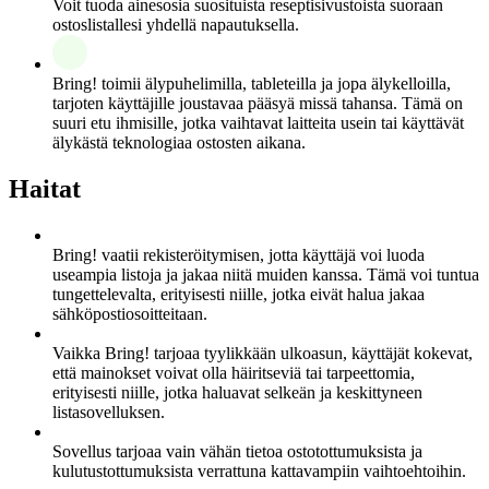
Voit tuoda ainesosia suosituista reseptisivustoista suoraan
ostoslistallesi yhdellä napautuksella.
Bring! toimii älypuhelimilla, tableteilla ja jopa älykelloilla,
tarjoten käyttäjille joustavaa pääsyä missä tahansa. Tämä on
suuri etu ihmisille, jotka vaihtavat laitteita usein tai käyttävät
älykästä teknologiaa ostosten aikana.
Haitat
Bring! vaatii rekisteröitymisen, jotta käyttäjä voi luoda
useampia listoja ja jakaa niitä muiden kanssa. Tämä voi tuntua
tungettelevalta, erityisesti niille, jotka eivät halua jakaa
sähköpostiosoitteitaan.
Vaikka Bring! tarjoaa tyylikkään ulkoasun, käyttäjät kokevat,
että mainokset voivat olla häiritseviä tai tarpeettomia,
erityisesti niille, jotka haluavat selkeän ja keskittyneen
listasovelluksen.
Sovellus tarjoaa vain vähän tietoa ostotottumuksista ja
kulutustottumuksista verrattuna kattavampiin vaihtoehtoihin.