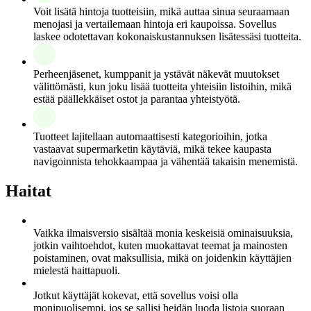
Voit lisätä hintoja tuotteisiin, mikä auttaa sinua seuraamaan
menojasi ja vertailemaan hintoja eri kaupoissa. Sovellus
laskee odotettavan kokonaiskustannuksen lisätessäsi tuotteita.
Perheenjäsenet, kumppanit ja ystävät näkevät muutokset
välittömästi, kun joku lisää tuotteita yhteisiin listoihin, mikä
estää päällekkäiset ostot ja parantaa yhteistyötä.
Tuotteet lajitellaan automaattisesti kategorioihin, jotka
vastaavat supermarketin käytäviä, mikä tekee kaupasta
navigoinnista tehokkaampaa ja vähentää takaisin menemistä.
Haitat
Vaikka ilmaisversio sisältää monia keskeisiä ominaisuuksia,
jotkin vaihtoehdot, kuten muokattavat teemat ja mainosten
poistaminen, ovat maksullisia, mikä on joidenkin käyttäjien
mielestä haittapuoli.
Jotkut käyttäjät kokevat, että sovellus voisi olla
monipuolisempi, jos se sallisi heidän luoda listoja suoraan