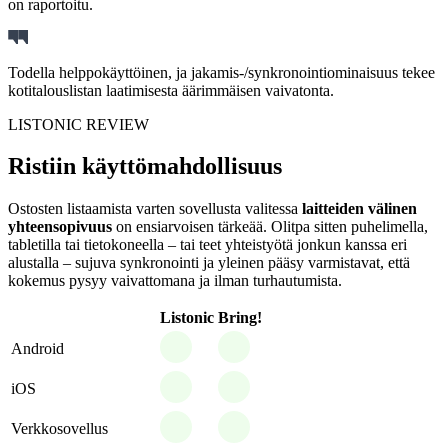
on raportoitu.
Todella helppokäyttöinen, ja jakamis-/synkronointiominaisuus tekee
kotitalouslistan laatimisesta äärimmäisen vaivatonta.
LISTONIC REVIEW
Ristiin käyttömahdollisuus
Ostosten listaamista varten sovellusta valitessa
laitteiden välinen
yhteensopivuus
on ensiarvoisen tärkeää. Olitpa sitten puhelimella,
tabletilla tai tietokoneella – tai teet yhteistyötä jonkun kanssa eri
alustalla – sujuva synkronointi ja yleinen pääsy varmistavat, että
kokemus pysyy vaivattomana ja ilman turhautumista.
Listonic
Bring!
Android
iOS
Verkkosovellus