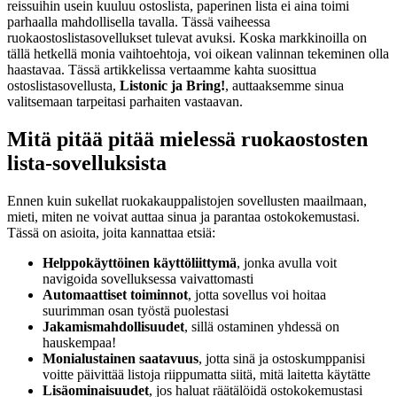
reissuihin usein kuuluu ostoslista, paperinen lista ei aina toimi
parhaalla mahdollisella tavalla. Tässä vaiheessa
ruokaostoslistasovellukset tulevat avuksi. Koska markkinoilla on
tällä hetkellä monia vaihtoehtoja, voi oikean valinnan tekeminen olla
haastavaa. Tässä artikkelissa vertaamme kahta suosittua
ostoslistasovellusta,
Listonic ja Bring!
, auttaaksemme sinua
valitsemaan tarpeitasi parhaiten vastaavan.
Mitä pitää pitää mielessä ruokaostosten
lista-sovelluksista
Ennen kuin sukellat ruokakauppalistojen sovellusten maailmaan,
mieti, miten ne voivat auttaa sinua ja parantaa ostokokemustasi.
Tässä on asioita, joita kannattaa etsiä:
Helppokäyttöinen käyttöliittymä
, jonka avulla voit
navigoida sovelluksessa vaivattomasti
Automaattiset toiminnot
, jotta sovellus voi hoitaa
suurimman osan työstä puolestasi
Jakamismahdollisuudet
, sillä ostaminen yhdessä on
hauskempaa!
Monialustainen saatavuus
, jotta sinä ja ostoskumppanisi
voitte päivittää listoja riippumatta siitä, mitä laitetta käytätte
Lisäominaisuudet
, jos haluat räätälöidä ostokokemustasi