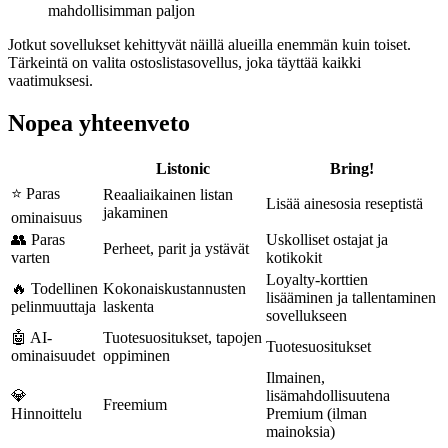
mahdollisimman paljon
Jotkut sovellukset kehittyvät näillä alueilla enemmän kuin toiset.
Tärkeintä on valita ostoslistasovellus, joka täyttää kaikki
vaatimuksesi.
Nopea yhteenveto
Listonic
Bring!
⭐ Paras
Reaaliaikainen listan
Lisää ainesosia reseptistä
jakaminen
ominaisuus
👥 Paras
Uskolliset ostajat ja
Perheet, parit ja ystävät
varten
kotikokit
Loyalty-korttien
🔥 Todellinen
Kokonaiskustannusten
lisääminen ja tallentaminen
pelinmuuttaja
laskenta
sovellukseen
🤖 AI-
Tuotesuositukset, tapojen
Tuotesuositukset
ominaisuudet
oppiminen
Ilmainen,
💎
lisämahdollisuutena
Freemium
Hinnoittelu
Premium (ilman
mainoksia)