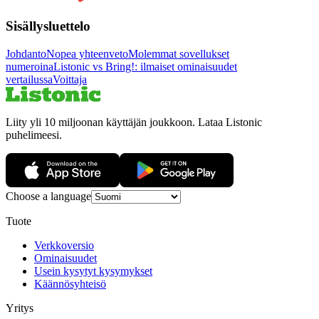
Sisällysluettelo
Johdanto
Nopea yhteenveto
Molemmat sovellukset
numeroina
Listonic vs Bring!: ilmaiset ominaisuudet
vertailussa
Voittaja
Liity yli 10 miljoonan käyttäjän joukkoon. Lataa Listonic
puhelimeesi.
Choose a language
Tuote
Verkkoversio
Ominaisuudet
Usein kysytyt kysymykset
Käännösyhteisö
Yritys