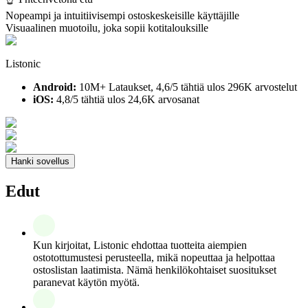
Nopeampi ja intuitiivisempi ostoskeskeisille käyttäjille
Visuaalinen muotoilu, joka sopii kotitalouksille
Listonic
Android:
10M+ Lataukset, 4,6/5 tähtiä ulos 296K arvostelut
iOS:
4,8/5 tähtiä ulos 24,6K arvosanat
Hanki sovellus
Edut
Kun kirjoitat, Listonic ehdottaa tuotteita aiempien
ostotottumustesi perusteella, mikä nopeuttaa ja helpottaa
ostoslistan laatimista. Nämä henkilökohtaiset suositukset
paranevat käytön myötä.