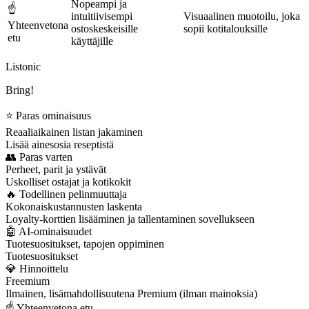
Nopeampi ja
☝️
intuitiivisempi
Visuaalinen muotoilu, joka
Yhteenvetona
ostoskeskeisille
sopii kotitalouksille
etu
käyttäjille
Listonic
Bring!
⭐ Paras ominaisuus
Reaaliaikainen listan jakaminen
Lisää ainesosia reseptistä
👥 Paras varten
Perheet, parit ja ystävät
Uskolliset ostajat ja kotikokit
🔥 Todellinen pelinmuuttaja
Kokonaiskustannusten laskenta
Loyalty-korttien lisääminen ja tallentaminen sovellukseen
🤖 AI-ominaisuudet
Tuotesuositukset, tapojen oppiminen
Tuotesuositukset
💎 Hinnoittelu
Freemium
Ilmainen, lisämahdollisuutena Premium (ilman mainoksia)
☝️ Yhteenvetona etu