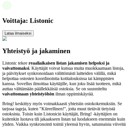
Voittaja: Listonic
Lataa ilmaiseksi
Yhteistyö ja jakaminen
Listonic tekee
reaaliaikaisen listan jakamisen helpoksi ja
vaivattomaksi
. Käyttäjät voivat kutsua muita muokkaamaan listoja,
ja päivitykset synkronoidaan välittömästi laitteiden välillä, mikä
helpottaa ostosten koordinointia kotitalouksissa tai kämppisten
kanssa. Sovellus ilmoittaa käyttäjille, kun joku lisää tuotteen, mikä
auttaa välttämään päällekkäisiä ostoksia. Se on suunniteltu
vaivattomaan yhteistyöhön
ilman oppimiskäyrää.
Bring! keskittyy myös voimakkaasti yhteisiin ostokokemuksiin. Se
tarjoaa tageja, kuten "Kiireellinen!", jotta muut tietävät tietyistä
ostoksista. Toisin kuin Listonicin käyttäjät, Bring! -käyttäjien on
kuitenkin luotava tili jakaakseen listan tai luodakseen enemmän kuin
yhden. Vaikka synkronointi toimii yleensä hyvin, satunnaisia viiveitä