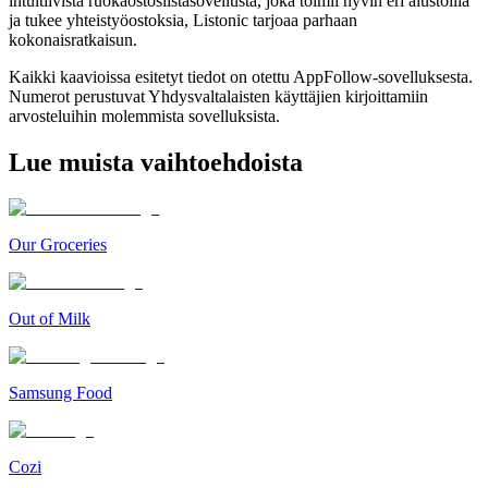
intuitiivista ruokaostoslistasovellusta, joka toimii hyvin eri alustoilla
ja tukee yhteistyöostoksia, Listonic tarjoaa parhaan
kokonaisratkaisun.
Kaikki kaavioissa esitetyt tiedot on otettu AppFollow-sovelluksesta.
Numerot perustuvat Yhdysvaltalaisten käyttäjien kirjoittamiin
arvosteluihin molemmista sovelluksista.
Lue muista vaihtoehdoista
Our Groceries
Out of Milk
Samsung Food
Cozi