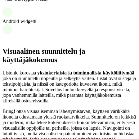
Android-widgetti
Visuaalinen suunnittelu ja
käyttäjäkokemus
Listonic korostaa
yksinkertaista ja toiminnallista käyttöliittymää
,
joka on suunniteltu nopeutta ja selkeyttä varten. Listat ovat siistejä ja
tekstipohjaisia, ja niissä on kategorioita kuvaavat ikonit, mikä
minimoi häiriötekijät. Sovellus tuntuu kevyeltä ja responsiiviselta,
jopa vanhemmilla laitteilla, mikä parantaa käyttäjäkokemusta
kiireisillä ostosreissuilla.
Bring! ottaa visuaalisemman lähestymistavan, käyttäen värikkäitä
ikoneita edustamaan yleisiä ruokatarvikkeita. Suunnittelu on leikkisä
ja moderni, mikä tekee kokemuksesta houkuttelevamman, erityisesti
visuaalisille oppijoille tai perheille, joissa on lapsia. Navigointi on
intuitiivista, mutta visuaaliseen painottuminen voi toisinaan hidastaa