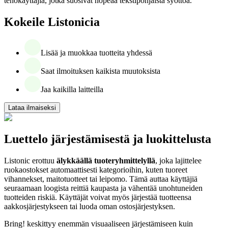
tehokäyttäjiä, jotka suosivat nopeaa tekstipohjaista syöttöä.
Kokeile Listonicia
Lisää ja muokkaa tuotteita yhdessä
Saat ilmoituksen kaikista muutoksista
Jaa kaikilla laitteilla
Lataa ilmaiseksi
Luettelo järjestämisestä ja luokittelusta
Listonic erottuu
älykkäällä tuoteryhmittelyllä
, joka lajittelee
ruokaostokset automaattisesti kategorioihin, kuten tuoreet
vihannekset, maitotuotteet tai leipomo. Tämä auttaa käyttäjiä
seuraamaan loogista reittiä kaupasta ja vähentää unohtuneiden
tuotteiden riskiä. Käyttäjät voivat myös järjestää tuotteensa
aakkosjärjestykseen tai luoda oman ostosjärjestyksen.
Bring! keskittyy enemmän visuaaliseen järjestämiseen kuin