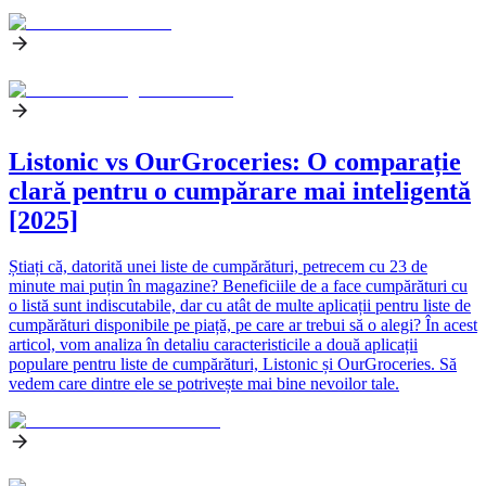
Listonic vs OurGroceries: O comparație
clară pentru o cumpărare mai inteligentă
[2025]
Știați că, datorită unei liste de cumpărături, petrecem cu 23 de
minute mai puțin în magazine? Beneficiile de a face cumpărături cu
o listă sunt indiscutabile, dar cu atât de multe aplicații pentru liste de
cumpărături disponibile pe piață, pe care ar trebui să o alegi? În acest
articol, vom analiza în detaliu caracteristicile a două aplicații
populare pentru liste de cumpărături, Listonic și OurGroceries. Să
vedem care dintre ele se potrivește mai bine nevoilor tale.