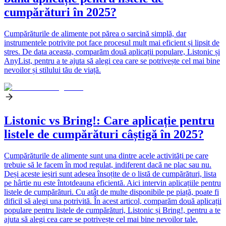
cumpărături în 2025?
Cumpărăturile de alimente pot părea o sarcină simplă, dar
instrumentele potrivite pot face procesul mult mai eficient și lipsit de
stres. De data aceasta, comparăm două aplicații populare, Listonic și
AnyList, pentru a te ajuta să alegi cea care se potrivește cel mai bine
nevoilor și stilului tău de viață.
Listonic vs Bring!: Care aplicație pentru
listele de cumpărături câștigă în 2025?
Cumpărăturile de alimente sunt una dintre acele activități pe care
trebuie să le facem în mod regulat, indiferent dacă ne plac sau nu.
Deși aceste ieșiri sunt adesea însoțite de o listă de cumpărături, lista
pe hârtie nu este întotdeauna eficientă. Aici intervin aplicațiile pentru
listele de cumpărături. Cu atât de multe disponibile pe piață, poate fi
dificil să alegi una potrivită. În acest articol, comparăm două aplicații
populare pentru listele de cumpărături, Listonic și Bring!, pentru a te
ajuta să alegi cea care se potrivește cel mai bine nevoilor tale.