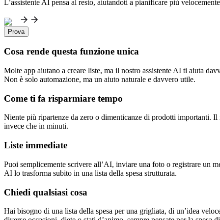
L’assistente AI pensa al resto, aiutandoti a pianificare più velocemente
Prova
Cosa rende questa funzione unica
Molte app aiutano a creare liste, ma il nostro assistente AI ti aiuta da
Non è solo automazione, ma un aiuto naturale e davvero utile.
Come ti fa risparmiare tempo
Niente più ripartenze da zero o dimenticanze di prodotti importanti. Il n
invece che in minuti.
Liste immediate
Puoi semplicemente scrivere all’AI, inviare una foto o registrare un me
AI lo trasforma subito in una lista della spesa strutturata.
Chiedi qualsiasi cosa
Hai bisogno di una lista della spesa per una grigliata, di un’idea veloce
diverse occasioni, diete o stati d’animo, sempre pensate per la spesa di t