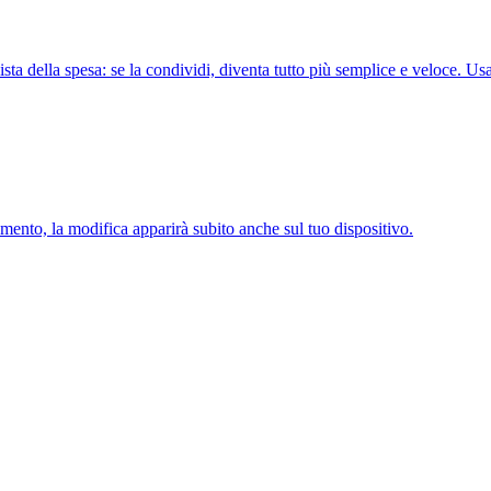
ta della spesa: se la condividi, diventa tutto più semplice e veloce. Usa l'
ento, la modifica apparirà subito anche sul tuo dispositivo.