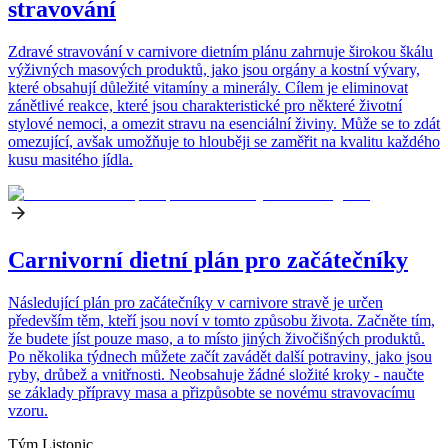
stravování
Zdravé stravování v carnivore dietním plánu zahrnuje širokou škálu
výživných masových produktů, jako jsou orgány a kostní vývary,
které obsahují důležité vitamíny a minerály. Cílem je eliminovat
zánětlivé reakce, které jsou charakteristické pro některé životní
stylové nemoci, a omezit stravu na esenciální živiny. Může se to zdát
omezující, avšak umožňuje to hlouběji se zaměřit na kvalitu každého
kusu masitého jídla.
Carnivorní dietní plán pro začátečníky
Následující plán pro začátečníky v carnivore stravě je určen
především těm, kteří jsou noví v tomto způsobu života. Začněte tím,
že budete jíst pouze maso, a to místo jiných živočišných produktů.
Po několika týdnech můžete začít zavádět další potraviny, jako jsou
ryby, drůbež a vnitřnosti. Neobsahuje žádné složité kroky - naučte
se základy přípravy masa a přizpůsobte se novému stravovacímu
vzoru.
Tým Listonic