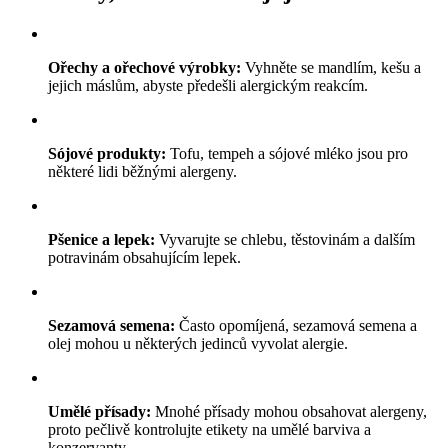
Ořechy a ořechové výrobky:
Vyhněte se mandlím, kešu a
jejich máslům, abyste předešli alergickým reakcím.
Sójové produkty:
Tofu, tempeh a sójové mléko jsou pro
některé lidi běžnými alergeny.
Pšenice a lepek:
Vyvarujte se chlebu, těstovinám a dalším
potravinám obsahujícím lepek.
Sezamová semena:
Často opomíjená, sezamová semena a
olej mohou u některých jedinců vyvolat alergie.
Umělé přísady:
Mnohé přísady mohou obsahovat alergeny,
proto pečlivě kontrolujte etikety na umělé barviva a
konzervanty.