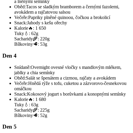
a lněnými semínky
Oběd:
Tacos se sladkým bramborem a černými fazolemi,
avokádem a rajčatovou salsou
Večeře:
Papriky plněné quinoou, čočkou a brokolicí
Snack:
Jahody s kešu ořechy
Kalorie
🔥:
1 650
Tuky
💧:
62g
Sacharidy
🌾:
220g
Bílkoviny
🥩:
53g
Den 4
Snídaně:
Overnight ovesné vločky s mandlovým mlékem,
jablky a chia semínky
Oběd:
Salát se špenátem a cizrnou, rajčaty a avokádem
Večeře:
Hnědá rýže s tofu, cuketou a zázvorovo-česnekovou
omáčkou
Snack:
Kokosový jogurt s borůvkami a konopnými semínky
Kalorie
🔥:
1 680
Tuky
💧:
63g
Sacharidy
🌾:
225g
Bílkoviny
🥩:
52g
Den 5