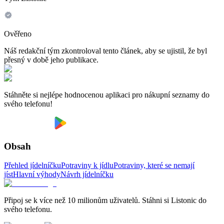
Ověřeno
Náš redakční tým zkontroloval tento článek, aby se ujistil, že byl
přesný v době jeho publikace.
Stáhněte si nejlépe hodnocenou aplikaci pro nákupní seznamy do
svého telefonu!
Obsah
Přehled jídelníčku
Potraviny k jídlu
Potraviny, které se nemají
jíst
Hlavní výhody
Návrh jídelníčku
Připoj se k více než 10 milionům uživatelů. Stáhni si Listonic do
svého telefonu.