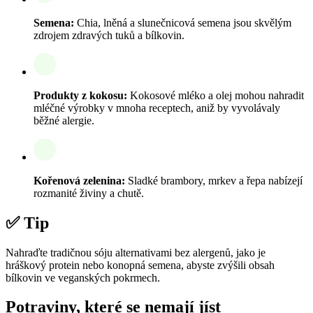
Semena:
Chia, lněná a slunečnicová semena jsou skvělým
zdrojem zdravých tuků a bílkovin.
Produkty z kokosu:
Kokosové mléko a olej mohou nahradit
mléčné výrobky v mnoha receptech, aniž by vyvolávaly
běžné alergie.
Kořenová zelenina:
Sladké brambory, mrkev a řepa nabízejí
rozmanité živiny a chutě.
✅ Tip
Nahraďte tradičnou sóju alternativami bez alergenů, jako je
hráškový protein nebo konopná semena, abyste zvýšili obsah
bílkovin ve veganských pokrmech.
Potraviny, které se nemají jíst