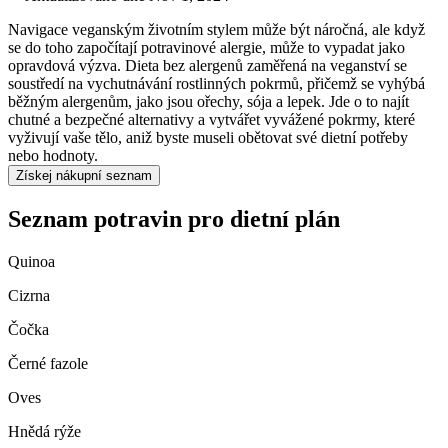
Navigace veganským životním stylem může být náročná, ale když
se do toho započítají potravinové alergie, může to vypadat jako
opravdová výzva. Dieta bez alergenů zaměřená na veganství se
soustředí na vychutnávání rostlinných pokrmů, přičemž se vyhýbá
běžným alergenům, jako jsou ořechy, sója a lepek. Jde o to najít
chutné a bezpečné alternativy a vytvářet vyvážené pokrmy, které
vyživují vaše tělo, aniž byste museli obětovat své dietní potřeby
nebo hodnoty.
Získej nákupní seznam
Seznam potravin pro dietní plán
Quinoa
Cizrna
Čočka
Černé fazole
Oves
Hnědá rýže