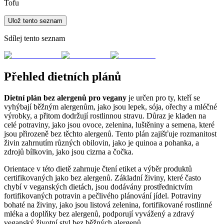
Tofu
Ulož tento seznam
Sdílej tento seznam
Přehled dietních plánů
Dietní plán bez alergenů pro vegany
je určen pro ty, kteří se
vyhýbají běžným alergenům, jako jsou lepek, sója, ořechy a mléčné
výrobky, a přitom dodržují rostlinnou stravu. Důraz je kladen na
celé potraviny, jako jsou ovoce, zelenina, luštěniny a semena, které
jsou přirozeně bez těchto alergenů. Tento plán zajišťuje rozmanitost
živin zahrnutím různých obilovin, jako je quinoa a pohanka, a
zdrojů bílkovin, jako jsou cizrna a čočka.
Orientace v této dietě zahrnuje čtení etiket a výběr produktů
certifikovaných jako bez alergenů. Základní živiny, které často
chybí v veganských dietách, jsou dodávány prostřednictvím
fortifikovaných potravin a pečlivého plánování jídel. Potraviny
bohaté na živiny, jako jsou listová zelenina, fortifikované rostlinné
mléka a doplňky bez alergenů, podporují vyvážený a zdravý
veganský životní styl bez běžných alergenů.