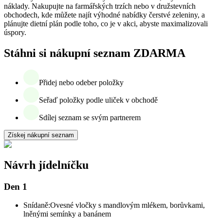
náklady. Nakupujte na farmářských trzích nebo v družstevních
obchodech, kde můžete najít výhodné nabídky čerstvé zeleniny, a
plánujte dietní plán podle toho, co je v akci, abyste maximalizovali
úspory.
Stáhni si nákupní seznam ZDARMA
Přidej nebo odeber položky
Seřaď položky podle uliček v obchodě
Sdílej seznam se svým partnerem
Získej nákupní seznam
Návrh jídelníčku
Den 1
Snídaně:
Ovesné vločky s mandlovým mlékem, borůvkami,
lněnými semínky a banánem