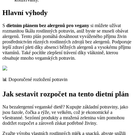
Hlavní výhody
S
dietním plánem bez alergenů pro vegany
si můžete užívat
rozmanitou škálu rostlinných potravin, aniž byste se museli obávat
alergenů. Tento plán pomáhá dosáhnout vyváženého příjmu živin
prostřednictvím různých rostlinných zdrojů bez alergenů. Podporuje
lepší zdraví pleti díky absenci běžných alergenů a vysokému příjmu
vitamínů. Také pocítíte zlepšení trávení díky vláknině, kterou
obsahuje mnoho veganských potravin.
📊 Doporučené rozložení potravin
Jak sestavit rozpočet na tento dietní plán
Na bezalergenní veganské dietě? Kupujte základní potraviny, jako
jsou fazole, čočka a rýže, ve velkém, což je ekonomické a
všestranné. Sezónní produkty a mražená zelenina vám pomohou
dodržet rozpočet a zároveň získat potřebné živiny.
Zvažte výrobu vlastních rostlinných mlék a snacků, abyste snížili