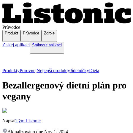
Průvodce
Produkt
Průvodce
Zdroje
Získej aplikaci
Stáhnout aplikaci
Produkty
Porovnej
Nejlepší produkty
Jídelníčky
Dieta
Bezallergenový dietní plán pro
vegany
Napsal
Tým Listonic
Aktualizováno dne
Nov 1, 2024