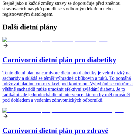
Stejně jako u každé změny stravy se doporučuje před změnou
stravovacích návyků poradit se s odborným lékařem nebo
registrovaným dietologem.
Další dietní plány
Carnivorní dietní plán pro diabetiky
Tento dietní plán na carnivore dietu pro diabetiky je velmi nízký na
sacharidy a skládá se téměř výhradně z bílkovin a tuků. To pomáhá
udržovat hladinu cukru v krvi pod kontrolou. Vyhýbání se cukrům a
většině sacharidů může umožnit efektivní zvládání diabetu. Je to
radikální, ale jednoduchá dietní intervence, kterou by měl provádět
pod dohledem a vedením zdravotnických odborníků.
Carnivorní dietní plán pro zdravé