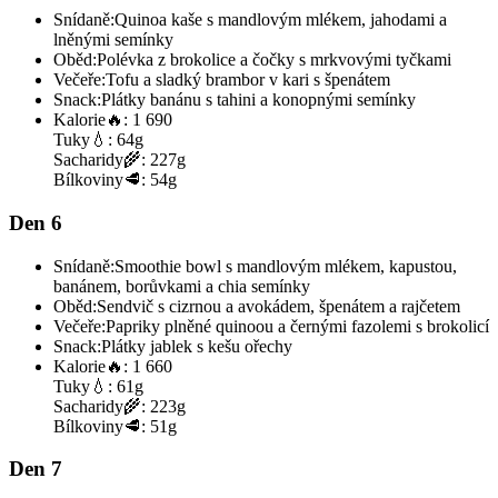
Snídaně:
Quinoa kaše s mandlovým mlékem, jahodami a
lněnými semínky
Oběd:
Polévka z brokolice a čočky s mrkvovými tyčkami
Večeře:
Tofu a sladký brambor v kari s špenátem
Snack:
Plátky banánu s tahini a konopnými semínky
Kalorie
🔥:
1 690
Tuky
💧:
64g
Sacharidy
🌾:
227g
Bílkoviny
🥩:
54g
Den 6
Snídaně:
Smoothie bowl s mandlovým mlékem, kapustou,
banánem, borůvkami a chia semínky
Oběd:
Sendvič s cizrnou a avokádem, špenátem a rajčetem
Večeře:
Papriky plněné quinoou a černými fazolemi s brokolicí
Snack:
Plátky jablek s kešu ořechy
Kalorie
🔥:
1 660
Tuky
💧:
61g
Sacharidy
🌾:
223g
Bílkoviny
🥩:
51g
Den 7