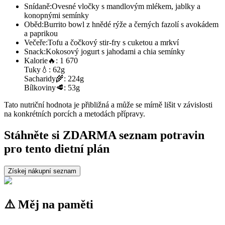
Snídaně:
Ovesné vločky s mandlovým mlékem, jablky a
konopnými semínky
Oběd:
Burrito bowl z hnědé rýže a černých fazolí s avokádem
a paprikou
Večeře:
Tofu a čočkový stir-fry s cuketou a mrkví
Snack:
Kokosový jogurt s jahodami a chia semínky
Kalorie
🔥:
1 670
Tuky
💧:
62g
Sacharidy
🌾:
224g
Bílkoviny
🥩:
53g
Tato nutriční hodnota je přibližná a může se mírně lišit v závislosti
na konkrétních porcích a metodách přípravy.
Stáhněte si ZDARMA seznam potravin
pro tento dietní plán
Získej nákupní seznam
⚠️ Měj na paměti