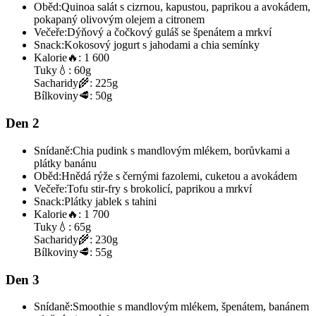
Oběd:
Quinoa salát s cizrnou, kapustou, paprikou a avokádem,
pokapaný olivovým olejem a citronem
Večeře:
Dýňový a čočkový guláš se špenátem a mrkví
Snack:
Kokosový jogurt s jahodami a chia semínky
Kalorie
🔥:
1 600
Tuky
💧:
60g
Sacharidy
🌾:
225g
Bílkoviny
🥩:
50g
Den 2
Snídaně:
Chia pudink s mandlovým mlékem, borůvkami a
plátky banánu
Oběd:
Hnědá rýže s černými fazolemi, cuketou a avokádem
Večeře:
Tofu stir-fry s brokolicí, paprikou a mrkví
Snack:
Plátky jablek s tahini
Kalorie
🔥:
1 700
Tuky
💧:
65g
Sacharidy
🌾:
230g
Bílkoviny
🥩:
55g
Den 3
Snídaně:
Smoothie s mandlovým mlékem, špenátem, banánem