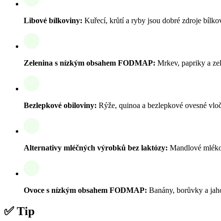
Libové bílkoviny:
Kuřecí, krůtí a ryby jsou dobré zdroje bílkov
Zelenina s nízkým obsahem FODMAP:
Mrkev, papriky a zele
Bezlepkové obiloviny:
Rýže, quinoa a bezlepkové ovesné vločk
Alternativy mléčných výrobků bez laktózy:
Mandlové mléko,
Ovoce s nízkým obsahem FODMAP:
Banány, borůvky a jahod
✅ Tip