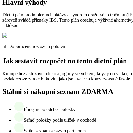
Hlavní výhody
Dietní plán pro intoleranci laktózy a syndrom dráždivého tračníku (I
zároveň zvládá příznaky IBS. Tento plán obsahuje výživné alternativ
laktózou.
📊 Doporučené rozložení potravin
Jak sestavit rozpočet na tento dietní plán
Kupujte bezlaktózové mléko a jogurty ve velkém, když jsou v akci, a s
bezlaktózové zdroje bílkovin, jako jsou vejce a konzervované fazole.
Stáhni si nákupní seznam ZDARMA
Přidej nebo odeber položky
Seřaď položky podle uliček v obchodě
Sdílej seznam se svým partnerem