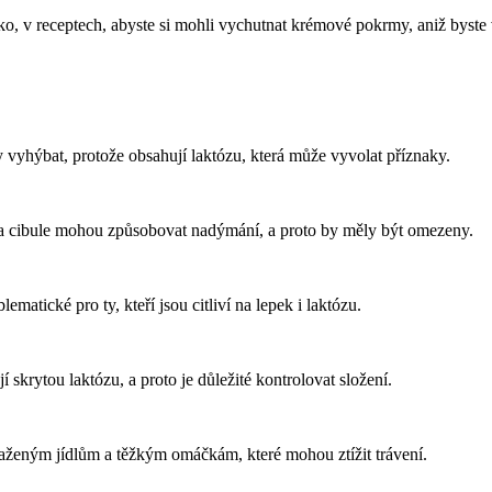
ko, v receptech, abyste si mohli vychutnat krémové pokrmy, aniž byste
 vyhýbat, protože obsahují laktózu, která může vyvolat příznaky.
a cibule mohou způsobovat nadýmání, a proto by měly být omezeny.
matické pro ty, kteří jsou citliví na lepek i laktózu.
skrytou laktózu, a proto je důležité kontrolovat složení.
aženým jídlům a těžkým omáčkám, které mohou ztížit trávení.