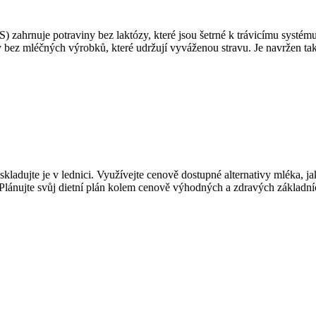
BS) zahrnuje potraviny bez laktózy, které jsou šetrné k trávicímu sys
y bez mléčných výrobků, které udržují vyváženou stravu. Je navržen t
kladujte je v lednici. Využívejte cenově dostupné alternativy mléka, ja
 Plánujte svůj dietní plán kolem cenově výhodných a zdravých základníc