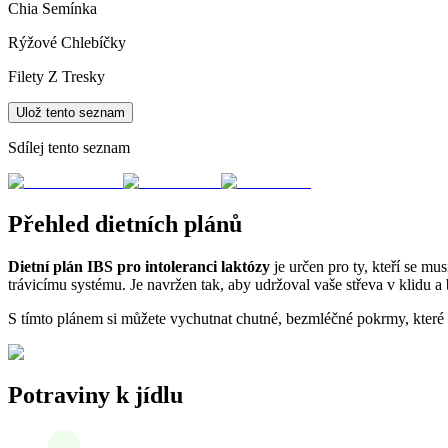
Chia Semínka
Rýžové Chlebíčky
Filety Z Tresky
Ulož tento seznam
Sdílej tento seznam
Přehled dietních plánů
Dietní plán IBS pro intoleranci laktózy
je určen pro ty, kteří se m
trávicímu systému. Je navržen tak, aby udržoval vaše střeva v klidu a
S tímto plánem si můžete vychutnat chutné, bezmléčné pokrmy, které nev
Potraviny k jídlu