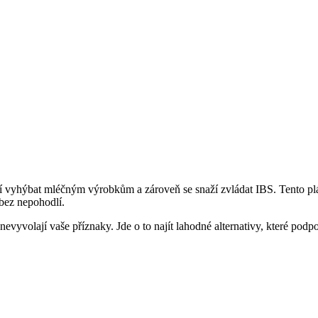
usí vyhýbat mléčným výrobkům a zároveň se snaží zvládat IBS. Tento plá
 bez nepohodlí.
yvolají vaše příznaky. Jde o to najít lahodné alternativy, které podpor