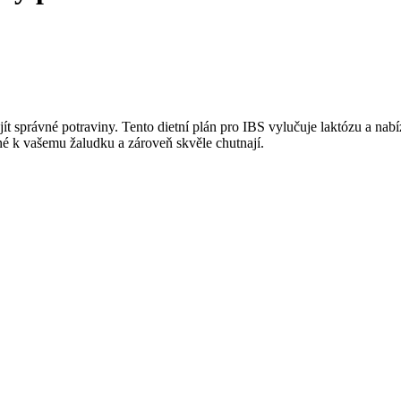
ít správné potraviny. Tento dietní plán pro IBS vylučuje laktózu a nabíz
rné k vašemu žaludku a zároveň skvěle chutnají.