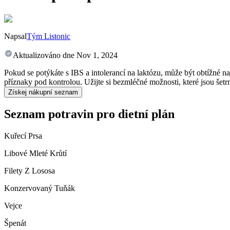
Napsal
Tým Listonic
Aktualizováno dne
Nov 1, 2024
Pokud se potýkáte s IBS a intolerancí na laktózu, může být obtížné naj
příznaky pod kontrolou. Užijte si bezmléčné možnosti, které jsou šet
Získej nákupní seznam
Seznam potravin pro dietní plán
Kuřecí Prsa
Libové Mleté Krůtí
Filety Z Lososa
Konzervovaný Tuňák
Vejce
Špenát