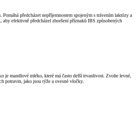
tému. Pomáhá předcházet nepříjemnostem spojeným s trávením laktózy a
ak, aby efektivně předcházel zhoršení příznaků IBS způsobených
ko je mandlové mléko, které má často delší trvanlivost. Zvolte levné,
h potravin, jako jsou rýže a ovesné vločky.