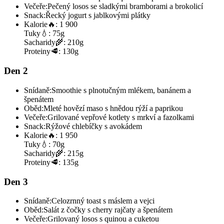
Večeře:
Pečený losos se sladkými bramborami a brokolicí
Snack:
Řecký jogurt s jablkovými plátky
Kalorie
🔥:
1 900
Tuky
💧:
75g
Sacharidy
🌾:
210g
Proteiny
🥩:
130g
Den 2
Snídaně:
Smoothie s plnotučným mlékem, banánem a
špenátem
Oběd:
Mleté hovězí maso s hnědou rýží a paprikou
Večeře:
Grilované vepřové kotlety s mrkví a fazolkami
Snack:
Rýžové chlebíčky s avokádem
Kalorie
🔥:
1 950
Tuky
💧:
70g
Sacharidy
🌾:
215g
Proteiny
🥩:
135g
Den 3
Snídaně:
Celozrnný toast s máslem a vejci
Oběd:
Salát z čočky s cherry rajčaty a špenátem
Večeře:
Grilovaný losos s quinou a cuketou