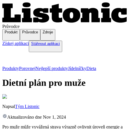
Průvodce
Produkt
Průvodce
Zdroje
Získej aplikaci
Stáhnout aplikaci
Produkty
Porovnej
Nejlepší produkty
Jídelníčky
Dieta
Dietní plán pro muže
Napsal
Tým Listonic
Aktualizováno dne
Nov 1, 2024
Pro muže může vyvážená strava výrazně ovlivnit úroveň energie a