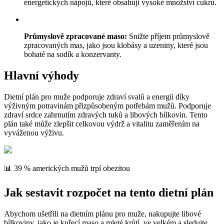
energetických nápojů, které obsahují vysoké množství cukru.
Průmyslově zpracované maso:
Snižte příjem průmyslově
zpracovaných mas, jako jsou klobásy a uzeniny, které jsou
bohaté na sodík a konzervanty.
Hlavní výhody
Dietní plán pro muže podporuje zdraví svalů a energii díky
výživným potravinám přizpůsobeným potřebám mužů. Podporuje
zdraví srdce zahrnutím zdravých tuků a libových bílkovin. Tento
plán také může zlepšit celkovou výdrž a vitalitu zaměřením na
vyváženou výživu.
📊 39 % amerických mužů trpí obezitou
Jak sestavit rozpočet na tento dietní plán
Abychom ušetřili na dietním plánu pro muže, nakupujte libové
bílkoviny, jako je kuřecí maso a mleté krůtí, ve velkém a sledujte