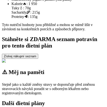
Kalorie
🔥:
1 950
Tuky
💧:
70g
Sacharidy
🌾:
215g
Proteiny
🥩:
135g
Tyto nutriční hodnoty jsou přibližné a mohou se mírně lišit v
závislosti na konkrétních porcích a způsobech přípravy.
Stáhněte si ZDARMA seznam potravin
pro tento dietní plán
Získej nákupní seznam
⚠️ Měj na paměti
Stejně jako u každé změny stravy se doporučuje před změnou
stravovacích návyků poradit se s odborným lékařem nebo
registrovaným dietologem.
Další dietní plány