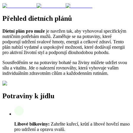
Přehled dietních plánů
Dietní plán pro muže
je navržen tak, aby vyhovoval specifickým
nutričním potřebám mužů. Zaměřuje se na potraviny, které
podporují udržení svalové hmoty, energii a celkové zdraví. Tento
plán nabízí vydatné a uspokojivé možnosti, které dodávají energii
pro aktivní životní styl a podporují dlouhodobou pohodu.
Soustředěním se na potraviny bohaté na živiny můžete udržet svou
sílu a vitalitu. Jde o nalezení rovnováhy, která vyhovuje vašim
individuálním zdravotním cílům a každodenním rutinám.
Potraviny k jídlu
Libové bílkoviny:
Zahrňte kuřecí, krůtí a libové hovězí maso
pro udržení a opravu svalů.