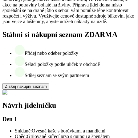
akce na potraviny bohaté na živiny. Příprava jídel doma místo
spoléhání se na drahé jídlo s sebou vám pomůže lépe kontrolovat
rozpočet i výživu. Využívejte cenově dostupné zdroje bílkovin, jako
jsou vejce a luštěniny, abyste udrželi náklady na uzdě.
Stáhni si nákupní seznam ZDARMA
Přidej nebo odeber položky
Seřaď položky podle uliček v obchodě
Sdílej seznam se svým partnerem
Získej nákupní seznam
Návrh jídelníčku
Den 1
Snídaně:
Ovesná kaše s borůvkami a mandlemi
Oběd:
Grilované kuřecí prso s quinou a špenátem