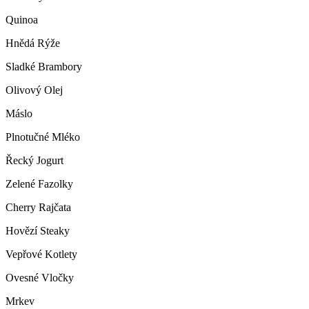
Quinoa
Hnědá Rýže
Sladké Brambory
Olivový Olej
Máslo
Plnotučné Mléko
Řecký Jogurt
Zelené Fazolky
Cherry Rajčata
Hovězí Steaky
Vepřové Kotlety
Ovesné Vločky
Mrkev