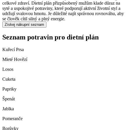
celkové zdraví. Dietní plán přizpůsobený mužům klade důraz na
syté a uspokojivé potraviny, které podporují aktivní životní styl a
udržují svalovou hmotu. Je důležité najít správnou rovnováhu, aby
se člověk cítil silný a plný energie.
Získej nákupní seznam
Seznam potravin pro dietní plán
Kuřecí Prsa
Mleté Hovězí
Losos
Cuketa
Papriky
Špenát
Jablka
Pomeranče
Borůvky