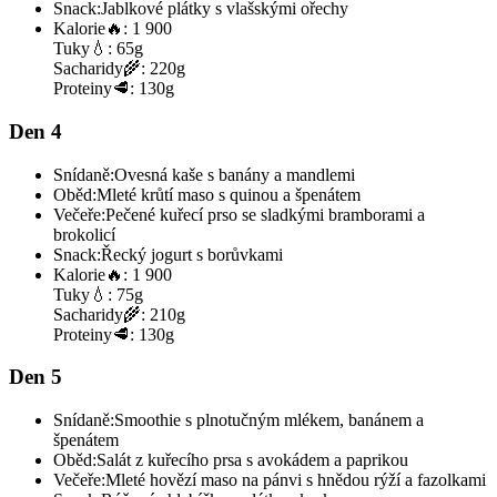
Snack:
Jablkové plátky s vlašskými ořechy
Kalorie
🔥:
1 900
Tuky
💧:
65g
Sacharidy
🌾:
220g
Proteiny
🥩:
130g
Den 4
Snídaně:
Ovesná kaše s banány a mandlemi
Oběd:
Mleté krůtí maso s quinou a špenátem
Večeře:
Pečené kuřecí prso se sladkými bramborami a
brokolicí
Snack:
Řecký jogurt s borůvkami
Kalorie
🔥:
1 900
Tuky
💧:
75g
Sacharidy
🌾:
210g
Proteiny
🥩:
130g
Den 5
Snídaně:
Smoothie s plnotučným mlékem, banánem a
špenátem
Oběd:
Salát z kuřecího prsa s avokádem a paprikou
Večeře:
Mleté hovězí maso na pánvi s hnědou rýží a fazolkami