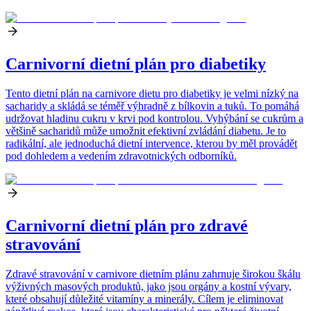
Carnivorní dietní plán pro diabetiky
Tento dietní plán na carnivore dietu pro diabetiky je velmi nízký na
sacharidy a skládá se téměř výhradně z bílkovin a tuků. To pomáhá
udržovat hladinu cukru v krvi pod kontrolou. Vyhýbání se cukrům a
většině sacharidů může umožnit efektivní zvládání diabetu. Je to
radikální, ale jednoduchá dietní intervence, kterou by měl provádět
pod dohledem a vedením zdravotnických odborníků.
Carnivorní dietní plán pro zdravé
stravování
Zdravé stravování v carnivore dietním plánu zahrnuje širokou škálu
výživných masových produktů, jako jsou orgány a kostní vývary,
které obsahují důležité vitamíny a minerály. Cílem je eliminovat