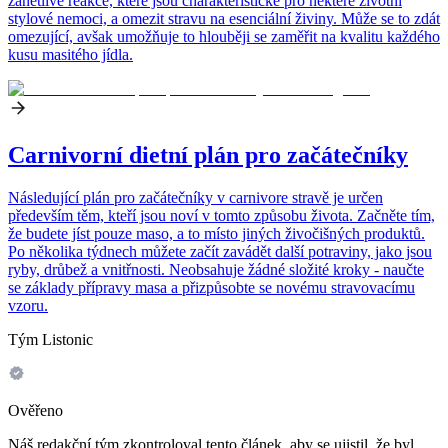
zánětlivé reakce, které jsou charakteristické pro některé životní
stylové nemoci, a omezit stravu na esenciální živiny. Může se to zdát
omezující, avšak umožňuje to hlouběji se zaměřit na kvalitu každého
kusu masitého jídla.
Carnivorní dietní plán pro začátečníky
Následující plán pro začátečníky v carnivore stravě je určen
především těm, kteří jsou noví v tomto způsobu života. Začněte tím,
že budete jíst pouze maso, a to místo jiných živočišných produktů.
Po několika týdnech můžete začít zavádět další potraviny, jako jsou
ryby, drůbež a vnitřnosti. Neobsahuje žádné složité kroky - naučte
se základy přípravy masa a přizpůsobte se novému stravovacímu
vzoru.
Tým Listonic
Ověřeno
Náš redakční tým zkontroloval tento článek, aby se ujistil, že byl