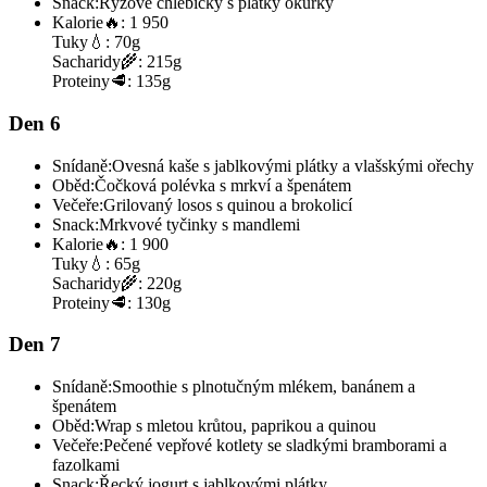
Snack:
Rýžové chlebíčky s plátky okurky
Kalorie
🔥:
1 950
Tuky
💧:
70g
Sacharidy
🌾:
215g
Proteiny
🥩:
135g
Den 6
Snídaně:
Ovesná kaše s jablkovými plátky a vlašskými ořechy
Oběd:
Čočková polévka s mrkví a špenátem
Večeře:
Grilovaný losos s quinou a brokolicí
Snack:
Mrkvové tyčinky s mandlemi
Kalorie
🔥:
1 900
Tuky
💧:
65g
Sacharidy
🌾:
220g
Proteiny
🥩:
130g
Den 7
Snídaně:
Smoothie s plnotučným mlékem, banánem a
špenátem
Oběd:
Wrap s mletou krůtou, paprikou a quinou
Večeře:
Pečené vepřové kotlety se sladkými bramborami a
fazolkami
Snack:
Řecký jogurt s jablkovými plátky