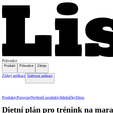
Průvodce
Produkt
Průvodce
Zdroje
Získej aplikaci
Stáhnout aplikaci
Produkty
Porovnej
Nejlepší produkty
Jídelníčky
Dieta
Dietní plán pro trénink na mar