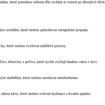
mínka, které pomohou vašemu tělu rychleji se zotavit po dlouhých bězí
ým cereáliím, které mohou způsobovat energetické propady.
ky, které mohou zvyšovat zánětlivé procesy.
ivo, těstoviny a pečivo, které rychle zvyšují hladinu cukru v krvi.
kým sladidlům, která mohou narušovat metabolismus.
silnou kávu, které mohou ovlivnit hydrataci a kvalitu spánku.