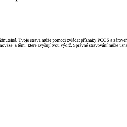
dnutelná. Tvoje strava může pomoci zvládat příznaky PCOS a zároveň t
áze, a těmi, které zvyšují tvou výdrž. Správné stravování může usnadni