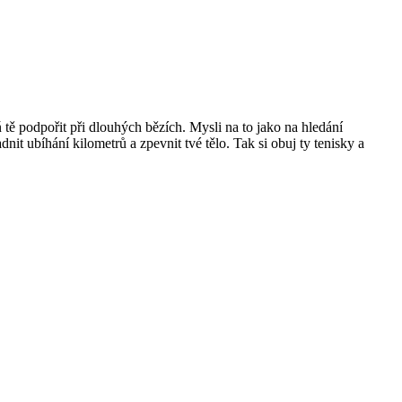
ě podpořit při dlouhých bězích. Mysli na to jako na hledání
t ubíhání kilometrů a zpevnit tvé tělo. Tak si obuj ty tenisky a