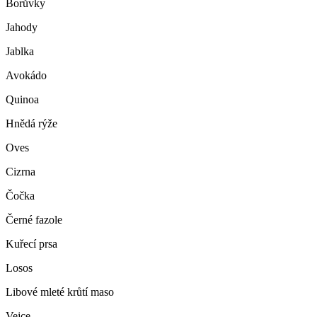
Borůvky
Jahody
Jablka
Avokádo
Quinoa
Hnědá rýže
Oves
Cizrna
Čočka
Černé fazole
Kuřecí prsa
Losos
Libové mleté krůtí maso
Vejce