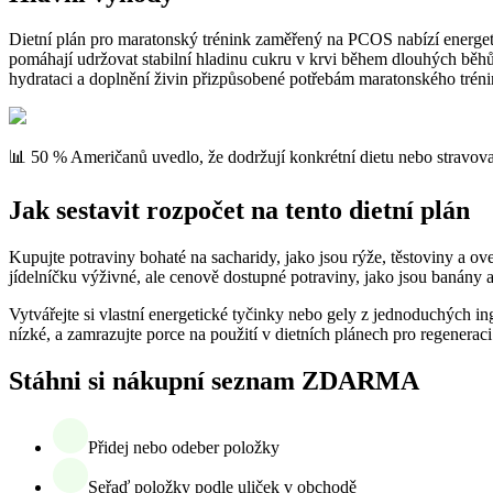
Dietní plán pro maratonský trénink zaměřený na PCOS nabízí energeti
pomáhají udržovat stabilní hladinu cukru v krvi během dlouhých běhů
hydrataci a doplnění živin přizpůsobené potřebám maratonského tréni
📊 50 % Američanů uvedlo, že dodržují konkrétní dietu nebo stravova
Jak sestavit rozpočet na tento dietní plán
Kupujte potraviny bohaté na sacharidy, jako jsou rýže, těstoviny a ov
jídelníčku výživné, ale cenově dostupné potraviny, jako jsou banány a
Vytvářejte si vlastní energetické tyčinky nebo gely z jednoduchých i
nízké, a zamrazujte porce na použití v dietních plánech pro regeneraci
Stáhni si nákupní seznam ZDARMA
Přidej nebo odeber položky
Seřaď položky podle uliček v obchodě