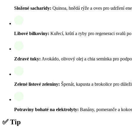
Složené sacharidy:
Quinoa, hnědá rýže a oves pro udržení en
Libové bílkoviny:
Kuřecí, krůtí a ryby pro regeneraci svalů po
Zdravé tuky:
Avokádo, olivový olej a chia semínka pro podpo
Zelené listové zeleniny:
Špenát, kapusta a brokolice pro důleži
Potraviny bohaté na elektrolyty:
Banány, pomeranče a kokoso
✅ Tip