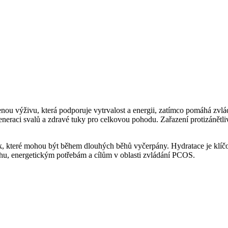
ou výživu, která podporuje vytrvalost a energii, zatímco pomáhá zvlá
eneraci svalů a zdravé tuky pro celkovou pohodu. Zařazení protizánětliv
řčík, které mohou být během dlouhých běhů vyčerpány. Hydratace je klíčov
hu, energetickým potřebám a cílům v oblasti zvládání PCOS.