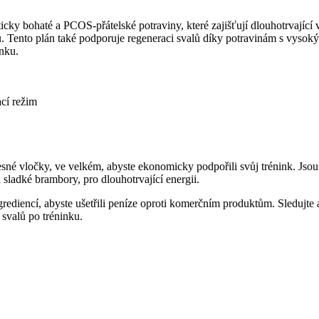
cky bohaté a PCOS-přátelské potraviny, které zajišťují dlouhotrvajíc
. Tento plán také podporuje regeneraci svalů díky potravinám s vysokým
nku.
cí režim
esné vločky, ve velkém, abyste ekonomicky podpořili svůj trénink. Jsou
 sladké brambory, pro dlouhotrvající energii.
ngrediencí, abyste ušetřili peníze oproti komerčním produktům. Sledujte
 svalů po tréninku.