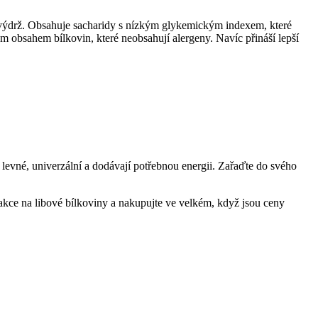
í výdrž. Obsahuje sacharidy s nízkým glykemickým indexem, které
 obsahem bílkovin, které neobsahují alergeny. Navíc přináší lepší
 levné, univerzální a dodávají potřebnou energii. Zařaďte do svého
 akce na libové bílkoviny a nakupujte ve velkém, když jsou ceny