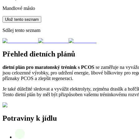
Mandlové máslo
Ulož tento seznam
Sdílej tento seznam
Přehled dietních plánů
dietní plán pro maratonský trénink s PCOS
se zaměřuje na vyvážen
jsou celozrnné výrobky, pro udržení energie, libové bílkoviny pro reg
příznaky PCOS a zlepšit regeneraci.
Je také důležité sledovat a vyvážit elektrolyty, zejména draslík a ho
Tento dietní plán by měl být přizpůsoben vašemu tréninkovému rozvr
Potraviny k jídlu