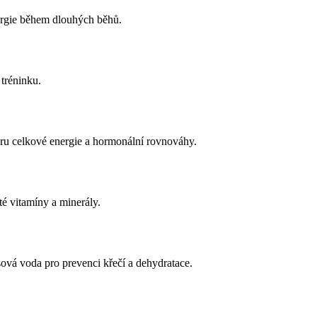
ergie během dlouhých běhů.
 tréninku.
ru celkové energie a hormonální rovnováhy.
té vitamíny a minerály.
vá voda pro prevenci křečí a dehydratace.