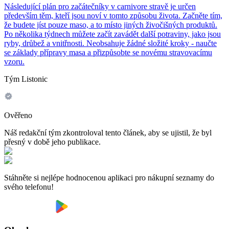
Následující plán pro začátečníky v carnivore stravě je určen
především těm, kteří jsou noví v tomto způsobu života. Začněte tím,
že budete jíst pouze maso, a to místo jiných živočišných produktů.
Po několika týdnech můžete začít zavádět další potraviny, jako jsou
ryby, drůbež a vnitřnosti. Neobsahuje žádné složité kroky - naučte
se základy přípravy masa a přizpůsobte se novému stravovacímu
vzoru.
Tým Listonic
Ověřeno
Náš redakční tým zkontroloval tento článek, aby se ujistil, že byl
přesný v době jeho publikace.
Stáhněte si nejlépe hodnocenou aplikaci pro nákupní seznamy do
svého telefonu!