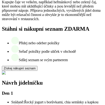
Kupujte čaje ve velkém, například heřmánkový nebo zelený čaj,
které mohou mít uklidňující účinky a jsou levnější než předem
připravené nápoje. Příprava jednoduchých, vyvážených jídel doma
může být relaxační činnost a obvykle je to ekonomičtější než
stravování v restauracích.
Stáhni si nákupní seznam ZDARMA
Přidej nebo odeber položky
Seřaď položky podle uliček v obchodě
Sdílej seznam se svým partnerem
Získej nákupní seznam
Návrh jídelníčku
Den 1
Snídaně:
Řecký jogurt s borůvkami, chia semínky a kapkou