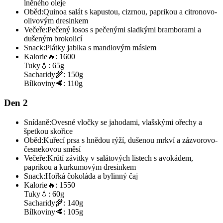
lněného oleje
Oběd:
Quinoa salát s kapustou, cizrnou, paprikou a citronovo-
olivovým dresinkem
Večeře:
Pečený losos s pečenými sladkými bramborami a
dušeným brokolicí
Snack:
Plátky jablka s mandlovým máslem
Kalorie
🔥:
1600
Tuky
💧:
65g
Sacharidy
🌾:
150g
Bílkoviny
🥩:
110g
Den 2
Snídaně:
Ovesné vločky se jahodami, vlašskými ořechy a
špetkou skořice
Oběd:
Kuřecí prsa s hnědou rýží, dušenou mrkví a zázvorovo-
česnekovou směsí
Večeře:
Krůtí závitky v salátových listech s avokádem,
paprikou a kurkumovým dresinkem
Snack:
Hořká čokoláda a bylinný čaj
Kalorie
🔥:
1550
Tuky
💧:
60g
Sacharidy
🌾:
140g
Bílkoviny
🥩:
105g