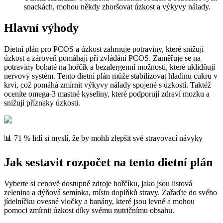
snackách, mohou někdy zhoršovat úzkost a výkyvy nálady.
Hlavní výhody
Dietní plán pro PCOS a úzkost zahrnuje potraviny, které snižují
úzkost a zároveň pomáhají při zvládání PCOS. Zaměřuje se na
potraviny bohaté na hořčík a bezalergenní možnosti, které uklidňují
nervový systém. Tento dietní plán může stabilizovat hladinu cukru v
krvi, což pomáhá zmírnit výkyvy nálady spojené s úzkostí. Taktéž
oceníte omega-3 mastné kyseliny, které podporují zdraví mozku a
snižují příznaky úzkosti.
📊 71 % lidí si myslí, že by mohli zlepšit své stravovací návyky
Jak sestavit rozpočet na tento dietní plán
Vyberte si cenově dostupné zdroje hořčíku, jako jsou listová
zelenina a dýňová semínka, místo doplňků stravy. Zařaďte do svého
jídelníčku ovesné vločky a banány, které jsou levné a mohou
pomoci zmírnit úzkost díky svému nutričnímu obsahu.