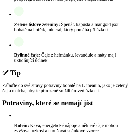
Zelené listové zeleniny:
Špenát, kapusta a mangold jsou
bohaté na hořčík, minerál, který pomáhá při úzkosti.
Bylinné čaje:
Čaje z heřmánku, levandule a máty mají
uklidňující účinek.
✅ Tip
Zařaďte do své stravy potraviny bohaté na L-theanin, jako je zelený
čaj a matcha, abyste přirozeně snížili úroveň úzkosti.
Potraviny, které se nemají jíst
Kofein:
Káva, energetické nápoje a některé čaje mohou
zvyšovat úzkost a narušovat spánkové vzorce.