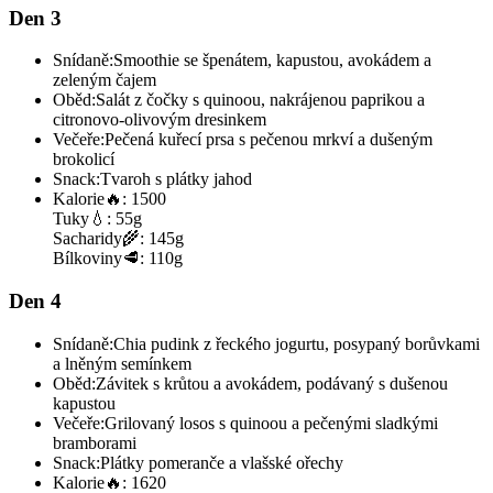
Den 3
Snídaně:
Smoothie se špenátem, kapustou, avokádem a
zeleným čajem
Oběd:
Salát z čočky s quinoou, nakrájenou paprikou a
citronovo-olivovým dresinkem
Večeře:
Pečená kuřecí prsa s pečenou mrkví a dušeným
brokolicí
Snack:
Tvaroh s plátky jahod
Kalorie
🔥:
1500
Tuky
💧:
55g
Sacharidy
🌾:
145g
Bílkoviny
🥩:
110g
Den 4
Snídaně:
Chia pudink z řeckého jogurtu, posypaný borůvkami
a lněným semínkem
Oběd:
Závitek s krůtou a avokádem, podávaný s dušenou
kapustou
Večeře:
Grilovaný losos s quinoou a pečenými sladkými
bramborami
Snack:
Plátky pomeranče a vlašské ořechy
Kalorie
🔥:
1620