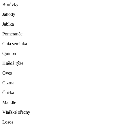
Borůvky
Jahody
Jablka
Pomeranče
Chia semínka
Quinoa
Hnědá rýže
Oves
Cizrna
Čočka
Mandle
Vlašské ořechy
Losos