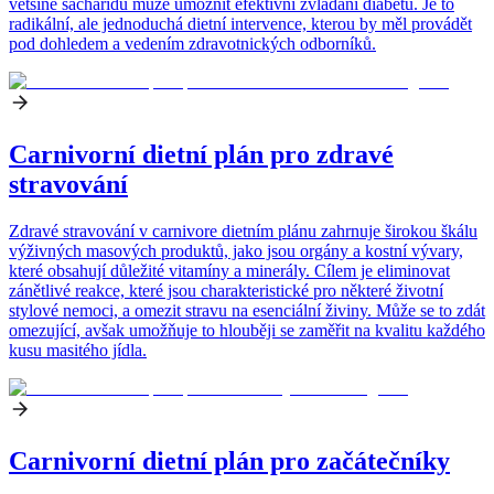
většině sacharidů může umožnit efektivní zvládání diabetu. Je to
radikální, ale jednoduchá dietní intervence, kterou by měl provádět
pod dohledem a vedením zdravotnických odborníků.
Carnivorní dietní plán pro zdravé
stravování
Zdravé stravování v carnivore dietním plánu zahrnuje širokou škálu
výživných masových produktů, jako jsou orgány a kostní vývary,
které obsahují důležité vitamíny a minerály. Cílem je eliminovat
zánětlivé reakce, které jsou charakteristické pro některé životní
stylové nemoci, a omezit stravu na esenciální živiny. Může se to zdát
omezující, avšak umožňuje to hlouběji se zaměřit na kvalitu každého
kusu masitého jídla.
Carnivorní dietní plán pro začátečníky