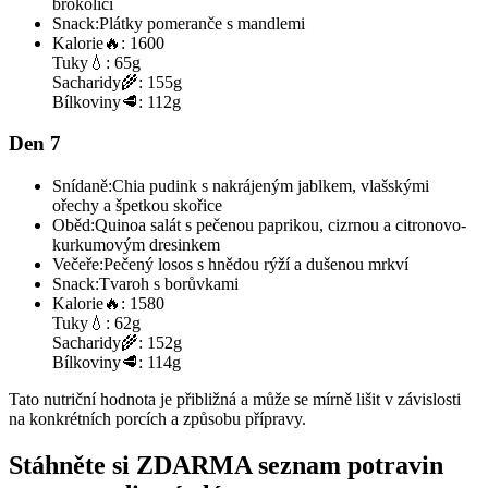
brokolicí
Snack:
Plátky pomeranče s mandlemi
Kalorie
🔥:
1600
Tuky
💧:
65g
Sacharidy
🌾:
155g
Bílkoviny
🥩:
112g
Den 7
Snídaně:
Chia pudink s nakrájeným jablkem, vlašskými
ořechy a špetkou skořice
Oběd:
Quinoa salát s pečenou paprikou, cizrnou a citronovo-
kurkumovým dresinkem
Večeře:
Pečený losos s hnědou rýží a dušenou mrkví
Snack:
Tvaroh s borůvkami
Kalorie
🔥:
1580
Tuky
💧:
62g
Sacharidy
🌾:
152g
Bílkoviny
🥩:
114g
Tato nutriční hodnota je přibližná a může se mírně lišit v závislosti
na konkrétních porcích a způsobu přípravy.
Stáhněte si ZDARMA seznam potravin