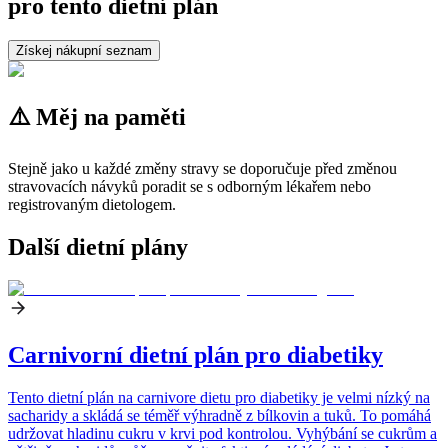
pro tento dietní plán
Získej nákupní seznam
⚠️ Měj na paměti
Stejně jako u každé změny stravy se doporučuje před změnou
stravovacích návyků poradit se s odborným lékařem nebo
registrovaným dietologem.
Další dietní plány
Carnivorní dietní plán pro diabetiky
Tento dietní plán na carnivore dietu pro diabetiky je velmi nízký na
sacharidy a skládá se téměř výhradně z bílkovin a tuků. To pomáhá
udržovat hladinu cukru v krvi pod kontrolou. Vyhýbání se cukrům a