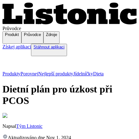
Průvodce
Produkt
Průvodce
Zdroje
Získej aplikaci
Stáhnout aplikaci
Produkty
Porovnej
Nejlepší produkty
Jídelníčky
Dieta
Dietní plán pro úzkost při
PCOS
Napsal
Tým Listonic
Aktualizováno dne
Nov 1, 2024