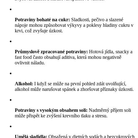
Potraviny bohaté na cukr:
Sladkosti, pečivo a slazené
nápoje mohou způsobovat výkyvy a poklesy hladiny cukru v
krvi, což zvyšuje úzkost.
Průmyslově zpracované potraviny:
Hotová jídla, snacky a
fast food často obsahují aditiva, která mohou negativně
ovlivnit náladu.
Alkohol:
I když se může na první pohled zdát uvolňující,
alkohol může narušovat spánek a zhoršovat příznaky úzkosti.
Potraviny s vysokým obsahem soli:
Nadměrný příjem soli
může přispět ke zvýšení krevního tlaku a stresu.
Umělá sladidla:
Obsažená v dietních sodách a bezcukrových