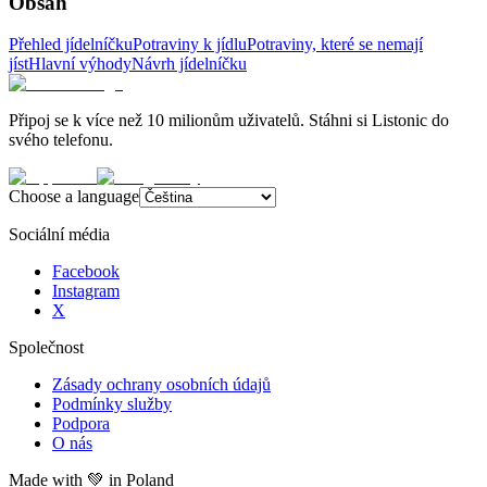
Obsah
Přehled jídelníčku
Potraviny k jídlu
Potraviny, které se nemají
jíst
Hlavní výhody
Návrh jídelníčku
Připoj se k více než 10 milionům uživatelů. Stáhni si Listonic do
svého telefonu.
Choose a language
Sociální média
Facebook
Instagram
X
Společnost
Zásady ochrany osobních údajů
Podmínky služby
Podpora
O nás
Made with
💚
in Poland