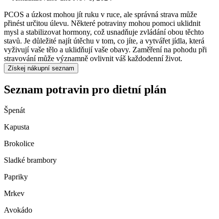
PCOS a úzkost mohou jít ruku v ruce, ale správná strava může
přinést určitou úlevu. Některé potraviny mohou pomoci uklidnit
mysl a stabilizovat hormony, což usnadňuje zvládání obou těchto
stavů. Je důležité najít útěchu v tom, co jíte, a vytvářet jídla, která
vyživují vaše tělo a uklidňují vaše obavy. Zaměření na pohodu při
stravování může významně ovlivnit váš každodenní život.
Získej nákupní seznam
Seznam potravin pro dietní plán
Špenát
Kapusta
Brokolice
Sladké brambory
Papriky
Mrkev
Avokádo