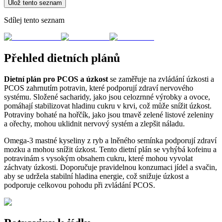
Ulož tento seznam
Sdílej tento seznam
Přehled dietních plánů
Dietní plán pro PCOS a úzkost
se zaměřuje na zvládání úzkosti a
PCOS zahrnutím potravin, které podporují zdraví nervového
systému. Složené sacharidy, jako jsou celozrnné výrobky a ovoce,
pomáhají stabilizovat hladinu cukru v krvi, což může snížit úzkost.
Potraviny bohaté na hořčík, jako jsou tmavě zelené listové zeleniny
a ořechy, mohou uklidnit nervový systém a zlepšit náladu.
Omega-3 mastné kyseliny z ryb a lněného semínka podporují zdraví
mozku a mohou snížit úzkost. Tento dietní plán se vyhýbá kofeinu a
potravinám s vysokým obsahem cukru, které mohou vyvolat
záchvaty úzkosti. Doporučuje pravidelnou konzumaci jídel a svačin,
aby se udržela stabilní hladina energie, což snižuje úzkost a
podporuje celkovou pohodu při zvládání PCOS.