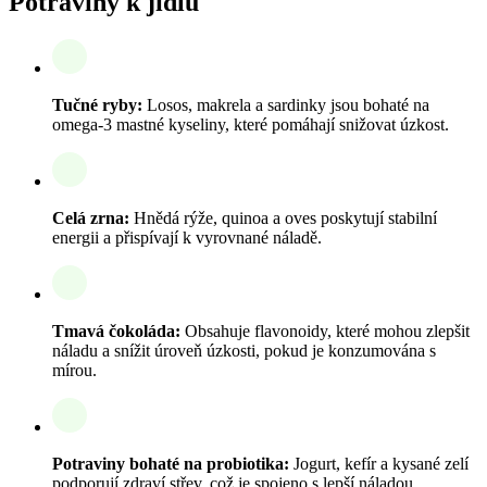
Potraviny k jídlu
Tučné ryby:
Losos, makrela a sardinky jsou bohaté na
omega-3 mastné kyseliny, které pomáhají snižovat úzkost.
Celá zrna:
Hnědá rýže, quinoa a oves poskytují stabilní
energii a přispívají k vyrovnané náladě.
Tmavá čokoláda:
Obsahuje flavonoidy, které mohou zlepšit
náladu a snížit úroveň úzkosti, pokud je konzumována s
mírou.
Potraviny bohaté na probiotika:
Jogurt, kefír a kysané zelí
podporují zdraví střev, což je spojeno s lepší náladou.