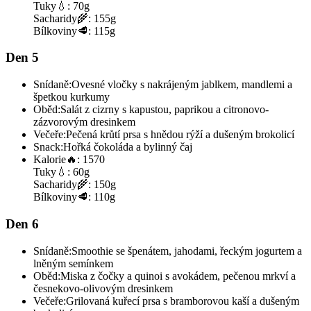
Tuky
💧:
70g
Sacharidy
🌾:
155g
Bílkoviny
🥩:
115g
Den 5
Snídaně:
Ovesné vločky s nakrájeným jablkem, mandlemi a
špetkou kurkumy
Oběd:
Salát z cizrny s kapustou, paprikou a citronovo-
zázvorovým dresinkem
Večeře:
Pečená krůtí prsa s hnědou rýží a dušeným brokolicí
Snack:
Hořká čokoláda a bylinný čaj
Kalorie
🔥:
1570
Tuky
💧:
60g
Sacharidy
🌾:
150g
Bílkoviny
🥩:
110g
Den 6
Snídaně:
Smoothie se špenátem, jahodami, řeckým jogurtem a
lněným semínkem
Oběd:
Miska z čočky a quinoi s avokádem, pečenou mrkví a
česnekovo-olivovým dresinkem
Večeře:
Grilovaná kuřecí prsa s bramborovou kaší a dušeným